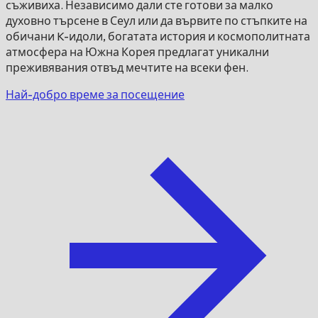
съживиха. Независимо дали сте готови за малко
духовно търсене в Сеул или да вървите по стъпките на
обичани K-идоли, богатата история и космополитната
атмосфера на Южна Корея предлагат уникални
преживявания отвъд мечтите на всеки фен.
Най-добро време за посещение