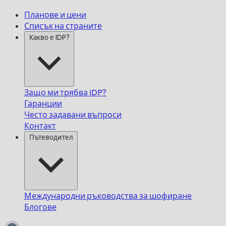
Планове и цени
Списък на страните
Какво е IDP?
Защо ми трябва IDP?
Гаранции
Често задавани въпроси
Контакт
Пътеводител
Международни ръководства за шофиране
Блогове