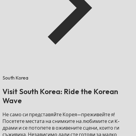
South Korea
Visit South Korea: Ride the Korean
Wave
Не само си представяйте Корея—преживейте я!
Посетете местата на снимките на любимите си K-
драми и се потопете в оживените сцени, които ги
съживиха. Независимо дали сте готови за малко