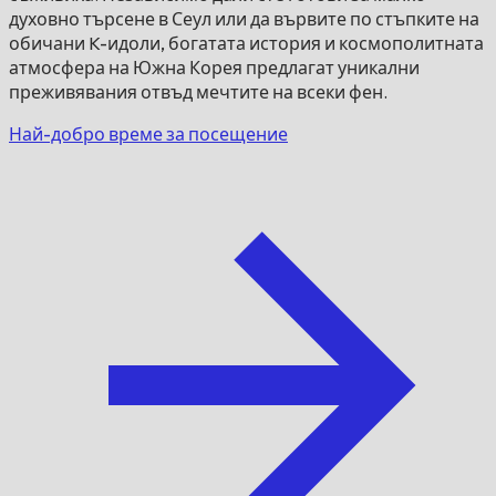
духовно търсене в Сеул или да вървите по стъпките на
обичани K-идоли, богатата история и космополитната
атмосфера на Южна Корея предлагат уникални
преживявания отвъд мечтите на всеки фен.
Най-добро време за посещение