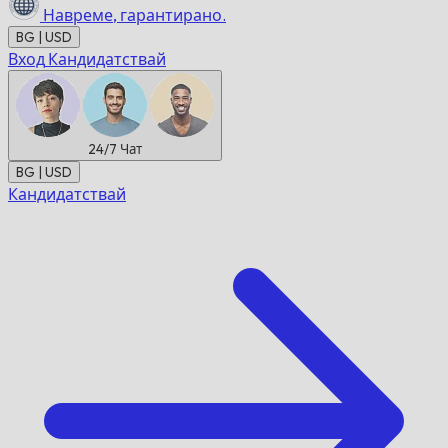
Навреме,
гарантирано.
BG | USD
Вход
Кандидатствай
24/7
Чат
BG | USD
Кандидатствай