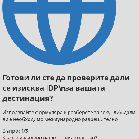
Готови ли сте да проверите дали
се изисква IDP\nза вашата
дестинация?
Използвайте формуляра и разберете за секунди\nдали
ви е необходимо международно разрешително
Въпрос
1/3
Къде е издадено вашето свидетелство?