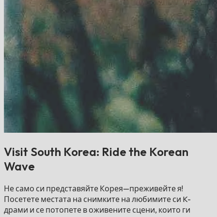
Visit South Korea: Ride the Korean
Wave
Не само си представяйте Корея—преживейте я!
Посетете местата на снимките на любимите си K-
драми и се потопете в оживените сцени, които ги