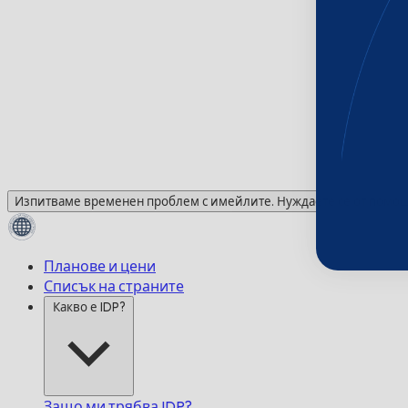
Изпитваме временен проблем с имейлите. Нуждаете се от помощ?
Планове и цени
Списък на страните
Какво е IDP?
Защо ми трябва IDP?