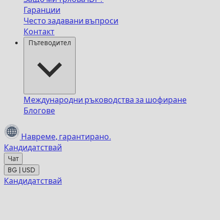
Гаранции
Често задавани въпроси
Контакт
Пътеводител
Международни ръководства за шофиране
Блогове
Навреме,
гарантирано.
Кандидатствай
Чат
BG | USD
Кандидатствай