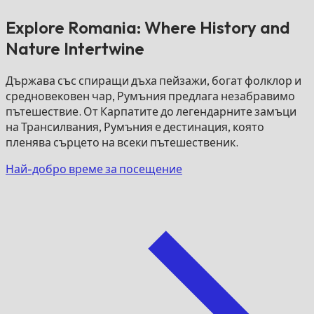
Explore Romania: Where History and
Nature Intertwine
Държава със спиращи дъха пейзажи, богат фолклор и
средновековен чар, Румъния предлага незабравимо
пътешествие. От Карпатите до легендарните замъци
на Трансилвания, Румъния е дестинация, която
пленява сърцето на всеки пътешественик.
Най-добро време за посещение