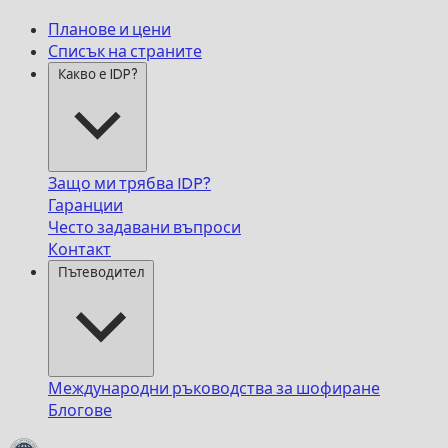
Планове и цени
Списък на страните
Какво е IDP?
Защо ми трябва IDP?
Гаранции
Често задавани въпроси
Контакт
Пътеводител
Международни ръководства за шофиране
Блогове