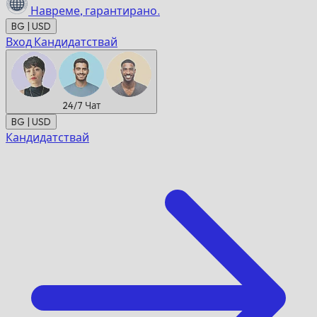
Навреме,
гарантирано.
BG | USD
Вход
Кандидатствай
24/7
Чат
BG | USD
Кандидатствай