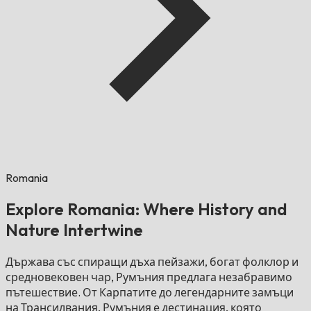
Romania
Explore Romania: Where History and
Nature Intertwine
Държава със спиращи дъха пейзажи, богат фолклор и
средновековен чар, Румъния предлага незабравимо
пътешествие. От Карпатите до легендарните замъци
на Трансилвания, Румъния е дестинация, която