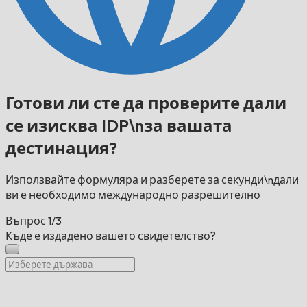
Готови ли сте да проверите дали
се изисква IDP\nза вашата
дестинация?
Използвайте формуляра и разберете за секунди\nдали
ви е необходимо международно разрешително
Въпрос
1/3
Къде е издадено вашето свидетелство?