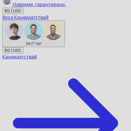
Навреме,
гарантирано.
BG | USD
Вход
Кандидатствай
24/7
Чат
BG | USD
Кандидатствай