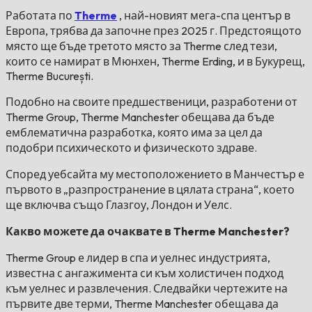
Работата по
Therme
, най-новият мега-спа център в
Европа, трябва да започне през 2025 г. Предстоящото
място ще бъде третото място за Therme след тези,
които се намират в Мюнхен, Therme Erding, и в Букурещ,
Therme București.
Подобно на своите предшественици, разработени от
Therme Group, Therme Manchester обещава да бъде
емблематична разработка, която има за цел да
подобри психическото и физическото здраве.
Според уебсайта му местоположението в Манчестър е
първото в „разпространение в цялата страна“, което
ще включва също Глазгоу, Лондон и Уелс.
Какво можете да очаквате в Therme Manchester?
Therme Group е лидер в спа и уелнес индустрията,
известна с ангажимента си към холистичен подход
към уелнес и развлечения. Следвайки чертежите на
първите две терми, Therme Manchester обещава да