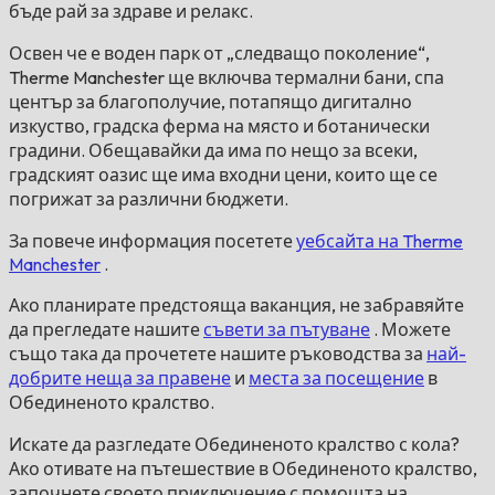
бъде рай за здраве и релакс.
Освен че е воден парк от „следващо поколение“,
Therme Manchester ще включва термални бани, спа
център за благополучие, потапящо дигитално
изкуство, градска ферма на място и ботанически
градини. Обещавайки да има по нещо за всеки,
градският оазис ще има входни цени, които ще се
погрижат за различни бюджети.
За повече информация посетете
уебсайта на Therme
Manchester
.
Ако планирате предстояща ваканция, не забравяйте
да прегледате нашите
съвети за пътуване
. Можете
също така да прочетете нашите ръководства за
най-
добрите неща за правене
и
места за посещение
в
Обединеното кралство.
Искате да разгледате Обединеното кралство с кола?
Ако отивате на пътешествие в Обединеното кралство,
започнете своето приключение с помощта на