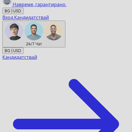
Навреме,
гарантирано.
BG | USD
Вход
Кандидатствай
24/7
Чат
BG | USD
Кандидатствай