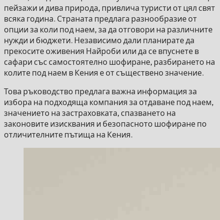
пейзажи и дива природа, привлича туристи от цял ​​свят
всяка година. Страната предлага разнообразие от
опции за коли под наем, за да отговори на различните
нужди и бюджети. Независимо дали планирате да
прекосите оживения Найроби или да се впуснете в
сафари със самостоятелно шофиране, разбирането на
колите под наем в Кения е от съществено значение.
Това ръководство предлага важна информация за
избора на подходяща компания за отдаване под наем,
значението на застраховката, спазването на
законовите изисквания и безопасното шофиране по
отличителните пътища на Кения.