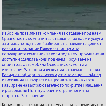
Избор на правилната компания за отдаване под наем
Сравнение на компании за отдаване под наем и услуги
за отдаване под наем
Разбиране на наемните цени от
различни компании
Плюсове и минуси на
популярните компании за коли под наем
Проучване на
достъпни сделки за коли под наем
Проучване на
опциите за автомобили
Основни документи и
изисквания
Законови изисквания за наемане на кола
Валидна шофьорска книжка и упълномощен шофьор
Изисквания за възраст и национална лична карта
Разбиране на застрахователното покритие
Плащания
и резервации
Пътни условия и ограничения на
скоростта
Заключение
Кения, топ дестинация за пътуване със зашеметяващи