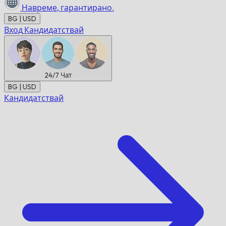
Навреме,
гарантирано.
BG | USD
Вход
Кандидатствай
24/7
Чат
BG | USD
Кандидатствай