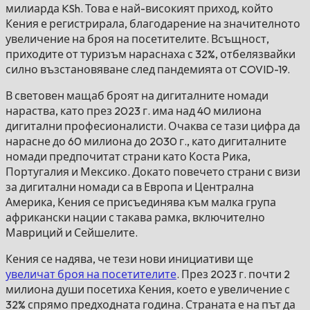
милиарда KSh. Това е най-високият приход, който
Кения е регистрирала, благодарение на значителното
увеличение на броя на посетителите. Всъщност,
приходите от туризъм нараснаха с 32%, отбелязвайки
силно възстановяване след пандемията от COVID-19.
В световен мащаб броят на дигиталните номади
нараства, като през 2023 г. има над 40 милиона
дигитални професионалисти. Очаква се тази цифра да
нарасне до 60 милиона до 2030 г., като дигиталните
номади предпочитат страни като Коста Рика,
Португалия и Мексико. Докато повечето страни с визи
за дигитални номади са в Европа и Централна
Америка, Кения се присъединява към малка група
африкански нации с такава рамка, включително
Мавриций и Сейшелите.
Кения се надява, че тези нови инициативи ще
увеличат броя на посетителите
. През 2023 г. почти 2
милиона души посетиха Кения, което е увеличение с
32% спрямо предходната година. Страната е на път да