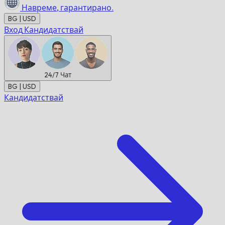
Навреме,
гарантирано.
BG | USD
Вход
Кандидатствай
24/7
Чат
BG | USD
Кандидатствай