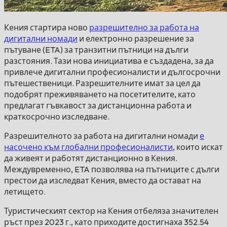
Кения стартира ново
разрешително за работа на
дигитални номади
и електронно разрешение за
пътуване (ETA) за транзитни пътници на дълги
разстояния. Тази нова инициатива е създадена, за да
привлече дигитални професионалисти и дългосрочни
пътешественици. Разрешителните имат за цел да
подобрят преживяването на посетителите, като
предлагат гъвкавост за дистанционна работа и
краткосрочно изследване.
Разрешителното за работа на дигитални номади
е
насочено към глобални професионалисти
, които искат
да живеят и работят дистанционно в Кения.
Междувременно, ETA позволява на пътниците с дълги
престои да изследват Кения, вместо да остават на
летището.
Туристическият сектор на Кения отбеляза значителен
ръст през 2023 г., като приходите достигнаха 352.54