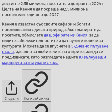
достигне 2.38 милиона посетители до края на 2024 г.
Целта на Кения е да посреща над 5 милиона
посетители годишно до 2027 г.
Кения е известна със своите сафари и богати
преживявания с дивата природа. Ако планирате да
посетите, обмислете
да шофирате из Кения
, за да
видите забележителностите и да научите повече за
културата. Можете да се впуснете в
5-дневно пътуване
с кола
, идеално за любителите на открито, или да се
предизвикате, като разгледате нашите
10 вълнуващи
маршрута за пътуване с кола
.
Сподели
Копирай линка