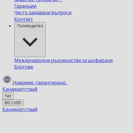
Гаранции
Често задавани въпроси
Контакт
Пътеводител
Международни ръководства за шофиране
Блогове
Навреме,
гарантирано.
Кандидатствай
Чат
BG | USD
Кандидатствай