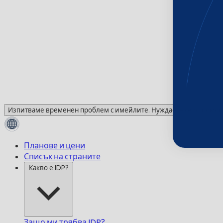
Изпитваме временен проблем с имейлите. Нуждаете се от помощ?
Планове и цени
Списък на страните
Какво е IDP?
Защо ми трябва IDP?