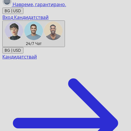
Навреме,
гарантирано.
BG | USD
Вход
Кандидатствай
24/7
Чат
BG | USD
Кандидатствай