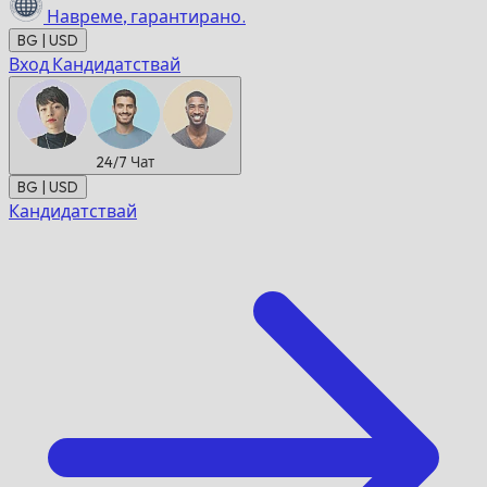
Навреме,
гарантирано.
BG | USD
Вход
Кандидатствай
24/7
Чат
BG | USD
Кандидатствай