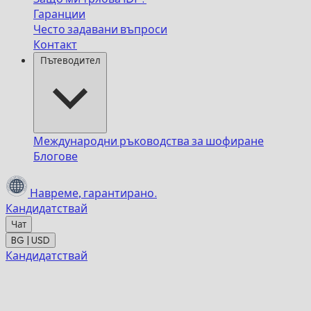
Гаранции
Често задавани въпроси
Контакт
Пътеводител
Международни ръководства за шофиране
Блогове
Навреме,
гарантирано.
Кандидатствай
Чат
BG | USD
Кандидатствай