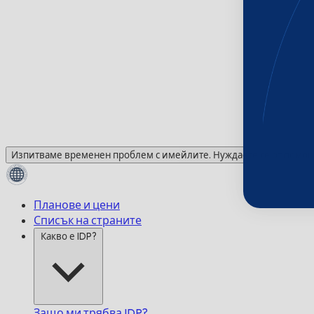
Изпитваме временен проблем с имейлите. Нуждаете се от помощ?
Планове и цени
Списък на страните
Какво е IDP?
Защо ми трябва IDP?