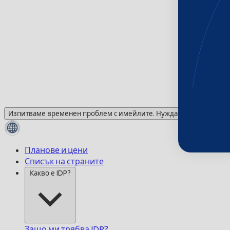
Изпитваме временен проблем с имейлите. Нуждаете се от помощ?
Планове и цени
Списък на страните
Какво е IDP?
Защо ми трябва IDP?