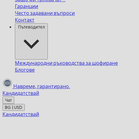
Гаранции
Често задавани въпроси
Контакт
Пътеводител
Международни ръководства за шофиране
Блогове
Навреме,
гарантирано.
Кандидатствай
Чат
BG | USD
Кандидатствай