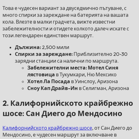
Това е чудесен вариант за двуседмично пътуване, с
много спирки за зареждане на батерията на вашата
кола. Влезте в малки градчета, вижте известни
забележителности и отидете колкото далеч искате с
този легендарен единствен маршрут.
Дължина:
2,500 мили
Спирки за зареждане:
Приблизително 20-30
зарядни станции са налични по маршрута.
Забележителни места: Мотел Синя
лястовица
в Тукумкари, Ню Мексико
Хотел Ла Посада
в Уинслоу, Аризона
Сноу Кап Драйв-Ин
в Селигман, Аризона
2. Калифорнийското крайбрежно
шосе: Сан Диего до Мендосино
Калифорнийското крайбрежно шосе
, от Сан Диего до
Мендосино, е чудесен маршрут за включване в