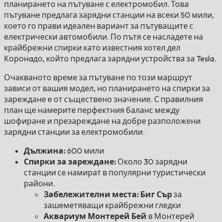
планирането на пътуване с електромобил. Това
пътуване предлага зарядни станции на всеки 50 мили,
което го прави идеален вариант за пътуващите с
електрически автомобили. По пътя се насладете на
крайбрежни спирки като известния хотел дел
Коронaдо, който предлага зарядни устройства за Tesla.
Очакваното време за пътуване по този маршрут
зависи от вашия модел, но планирането на спирки за
зареждане е от съществено значение. С правилния
план ще намерите перфектния баланс между
шофиране и презареждане на добре разположени
зарядни станции за електромобили.
Дължина:
600 мили
Спирки за зареждане:
Около 30 зарядни
станции се намират в популярни туристически
райони.
Забележителни места: Биг Сър
за
зашеметяващи крайбрежни гледки
Аквариум Монтерей Бей
в Монтерей