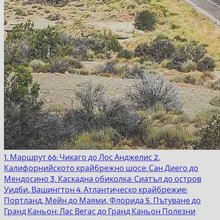
1. Маршрут 66: Чикаго до Лос Анджелис
2.
Калифорнийското крайбрежно шосе: Сан Диего до
Мендосино
3. Каскадна обиколка: Сиатъл до остров
Уидби, Вашингтон
4. Атлантическо крайбрежие:
Портланд, Мейн до Маями, Флорида
5. Пътуване до
Гранд Каньон: Лас Вегас до Гранд Каньон
Полезни