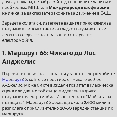
друга държава, не забравяйте да проверите дали ви е
необходима МПШ или
Международна шофьорска
книжка
, за да спазвате законите за движение в САЩ.
Заредете колата си, изтеглете вашите приложения за
пътуване и се подгответе за гладко пътуване с този
лесен за следване план за вашето пътуване с
електромобил.
1. Маршрут 66: Чикаго до Лос
Анджелис
Първият в нашия планер за пътуване с електромобил е
Маршрут 66
, който се простира от Чикаго до Лос
Анджелис. Може би сте виждали този път в класическа
сцена или две, но той също е идеален за дълго
пътуване с електромобил. Известен като "Майката на
пътищата", Маршрут 66 обхваща около 2,400 мили и
разполага с приблизително 20-30 зарядни станции по
маршрута.