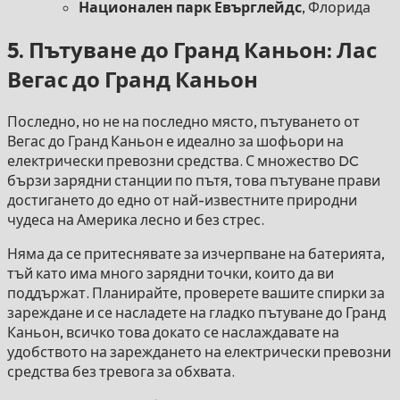
Национален парк Евърглейдс
, Флорида
5. Пътуване до Гранд Каньон: Лас
Вегас до Гранд Каньон
Последно, но не на последно място, пътуването от
Вегас до Гранд Каньон е идеално за шофьори на
електрически превозни средства. С множество DC
бързи зарядни станции по пътя, това пътуване прави
достигането до едно от най-известните природни
чудеса на Америка лесно и без стрес.
Няма да се притеснявате за изчерпване на батерията,
тъй като има много зарядни точки, които да ви
поддържат. Планирайте, проверете вашите спирки за
зареждане и се насладете на гладко пътуване до Гранд
Каньон, всичко това докато се наслаждавате на
удобството на зареждането на електрически превозни
средства без тревога за обхвата.