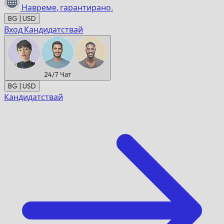
Навреме,
гарантирано.
BG | USD
Вход
Кандидатствай
24/7
Чат
BG | USD
Кандидатствай