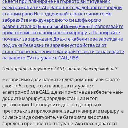
съвети при планиране на първото ви пътуване с
електромобил в САЩ
Започнете да добавяте зарядни
станции рано
Не подценявайте разстоянието
Не
забравяйте международното си шофьорско
разрешително (International Driving Permit)
Използвайте
приложение за планиране на маршрута
Планирайте
почивки за зареждане
Дръжте кабелите за зареждане
под ръка
Резервните зарядни устройства са от
съществено значение
Планирайте сега и се насладете
на вашето EV пътуване в САЩ
ЧЗВ
Планирате пътуване в САЩ с вашия електромобил?
Независимо дали наемате електромобил или карате
своя собствен, този планер за пътуване с
електромобил в САЩ ще ви помогне да изберете най-
добрите маршрути, зарядни станции и топ
дестинации. Ще получите достъп до карти и
препоръки за приложения, за да планирате маршрута
си лесно и да осигурите, че батерията ви остава
заредена през цялото пътуване. Ако посещавате от