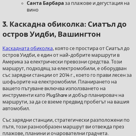
Санта Барбара
за плажове и дегустация на
вино
3. Каскадна обиколка: Сиатъл до
остров Уидби, Вашингтон
Каскадната обиколка
, която се простира от Сиатъл до
остров Уидби, е един от най-добрите маршрути в
Америка за електрически превозни средства. Този
маршрут, подходящ за електромобили, е оборудван
със зарядни станции от 2014 г., което го прави лесен за
шофьорите на електромобили. Планирането на
вашето пътуване включва използването на
инструменти като PlugShare и добър планировач на
маршрути, за да се вземе предвид пробегът на вашия
автомобил.
Със зарядни станции, стратегически разположени по
пътя, този разнообразен маршрут ви отвежда през
плажове, планини и очарователни градчета.