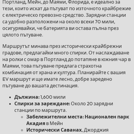
Портланд, Мейн, до Маями, Флорида, е идеално за
тези, които искат да пътуват по източното крайбрежие
с електрическо превозно средство. Зарядни станции
са удобно разположени на около всеки 70 мили,
осигурявайки, че батерията ви остава пълна през
цялото пътуване.
Маршрутът минава през исторически крайбрежни
градове, предлагайки много спирки. От наслаждаване
на ролки с омар в Портланд до потапяне в южния чар в
Маями, това пътуване предлага страхотна
комбинация от храна и култура. Планирайте с вашия
EV маршрут и ще имате лесно, добре заредено
пътуване до вашата дестинация.
Дължина:
1,600 мили
Спирки за зареждане:
Около 20 зарядни
станции по маршрута.
Забележителни места: Национален парк
Акадия
в Мейн
Исторически Саванах
, Джорджия