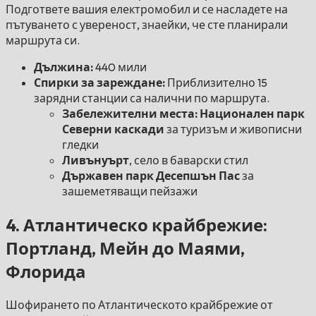
Подгответе вашия електромобил и се насладете на
пътуването с увереност, знаейки, че сте планирали
маршрута си.
Дължина:
440 мили
Спирки за зареждане:
Приблизително 15
зарядни станции са налични по маршрута.
Забележителни места: Национален парк
Северни каскади
за туризъм и живописни
гледки
Ливънуърт
, село в баварски стил
Държавен парк Десепшън Пас
за
зашеметяващи пейзажи
4. Атлантическо крайбрежие:
Портланд, Мейн до Маями,
Флорида
Шофирането по Атлантическото крайбрежие от