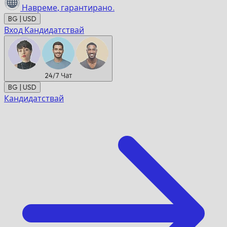
Навреме,
гарантирано.
BG | USD
Вход
Кандидатствай
24/7
Чат
BG | USD
Кандидатствай