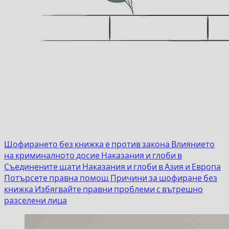
Шофирането без книжка е против закона
Влиянието
на криминалното досие
Наказания и глоби в
Съединените щати
Наказания и глоби в Азия и Европа
Потърсете правна помощ
Причини за шофиране без
книжка
Избягвайте правни проблеми с вътрешно
разселени лица