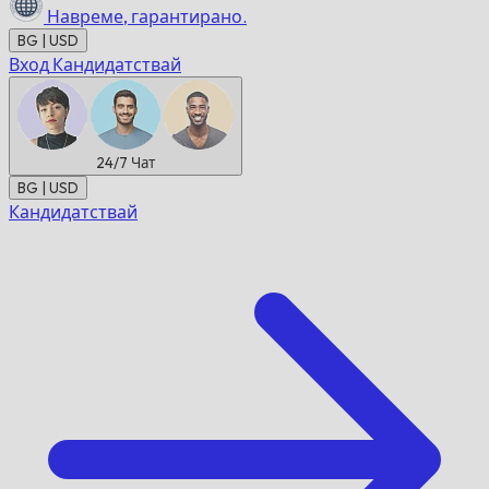
Навреме,
гарантирано.
BG | USD
Вход
Кандидатствай
24/7
Чат
BG | USD
Кандидатствай