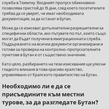
служба в Тхимпху. Входният пропуск обикновено
позволява престой до 15 дни, след което посетителите
трябва да се уверят, че имат необходимата
документация, за да останат в Бутан.
Може да се изискват допълнителни разрешителни за
специфични области, ако пътувате по път, които също
могат да бъдат получени в имиграционната служба.
Поддържането на всички документи организирани и
готови за проверка на контролно-пропускателните
пунктове в Бутан е от съществено значение.
Като цяло, разбирането на тези изисквания ще улесни
гладкото влизане в това красиво кралство,
управлявано от Кралското правителство на Бутан.
Необходимо ли е да се
присъедините към местни
турове, за да разгледате Бутан?