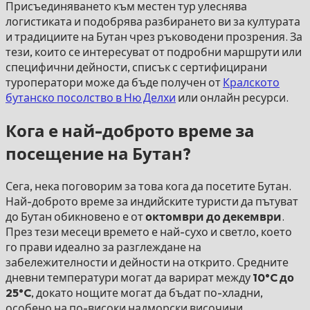
Присъединяването към местен тур улеснява
логистиката и подобрява разбирането ви за културата
и традициите на Бутан чрез ръководени прозрения. За
тези, които се интересуват от подробни маршрути или
специфични дейности, списък с сертифицирани
туроператори може да бъде получен от
Кралското
бутанско посолство в Ню Делхи
или онлайн ресурси.
Кога е най-доброто време за
посещение на Бутан?
Сега, нека поговорим за това кога да посетите Бутан.
Най-доброто време за индийските туристи да пътуват
до Бутан обикновено е от
октомври до декември
.
През тези месеци времето е най-сухо и светло, което
го прави идеално за разглеждане на
забележителности и дейности на открито. Средните
дневни температури могат да варират между
10°C до
25°C
, докато нощите могат да бъдат по-хладни,
особено на по-високи надморски височини.