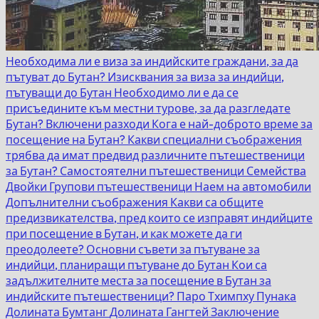
Необходима ли е виза за индийските граждани, за да
пътуват до Бутан?
Изисквания за виза за индийци,
пътуващи до Бутан
Необходимо ли е да се
присъедините към местни турове, за да разгледате
Бутан?
Включени разходи
Кога е най-доброто време за
посещение на Бутан?
Какви специални съображения
трябва да имат предвид различните пътешественици
за Бутан?
Самостоятелни пътешественици
Семейства
Двойки
Групови пътешественици
Наем на автомобили
Допълнителни съображения
Какви са общите
предизвикателства, пред които се изправят индийците
при посещение в Бутан, и как можете да ги
преодолеете?
Основни съвети за пътуване за
индийци, планиращи пътуване до Бутан
Кои са
задължителните места за посещение в Бутан за
индийските пътешественици?
Паро
Тхимпху
Пунака
Долината Бумтанг
Долината Гангтей
Заключение