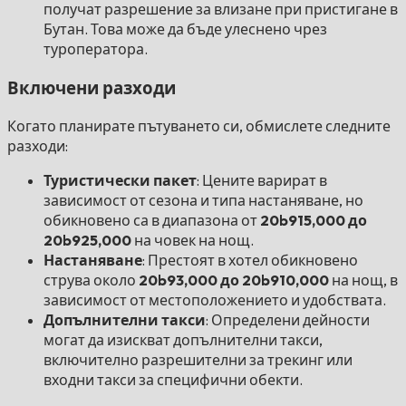
получат разрешение за влизане при пристигане в
Бутан. Това може да бъде улеснено чрез
туроператора.
Включени разходи
Когато планирате пътуването си, обмислете следните
разходи:
Туристически пакет
: Цените варират в
зависимост от сезона и типа настаняване, но
обикновено са в диапазона от
20b915,000 до
20b925,000
на човек на нощ.
Настаняване
: Престоят в хотел обикновено
струва около
20b93,000 до 20b910,000
на нощ, в
зависимост от местоположението и удобствата.
Допълнителни такси
: Определени дейности
могат да изискват допълнителни такси,
включително разрешителни за трекинг или
входни такси за специфични обекти.