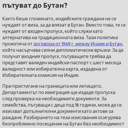
пътуват до Бутан?
Както беше споменато, индийските граждани не се
нуждаят от виза, за да влязат в Бутан. Вместо това, те се
нуждаят от входен пропуск, който служи като
алтернатива на традиционната виза. Тази политика
произтича от
договора от 1949 г. между Индия и Бутан
,
който насърчава силни дипломатически връзки. За да
получат входния пропуск, пътуващите трябва да
представят валиден индийски паспорт с шест месеца
валидност или избирателна карта, издадена от
Избирателната комисия на Индия.
При пристигане на границата или летището,
Департаментът по имиграция ще издаде пропуска
след проверка на необходимите документи. За
семейства, пътуващи с деца под 18 години, може да се
изискват допълнителни документи като актове за
раждане. Разбирането на тези изисквания осигурява
безпроблемно посещение на Бутан без необходимост