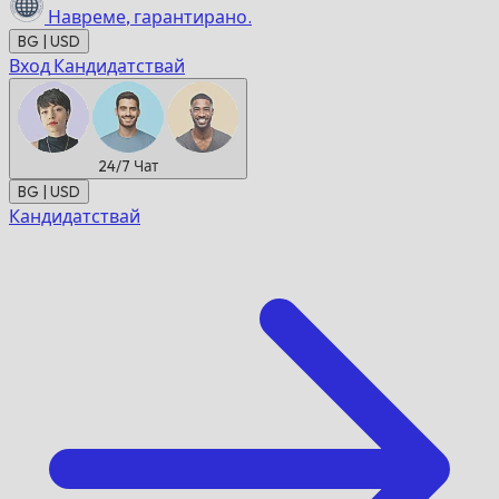
Навреме,
гарантирано.
BG | USD
Вход
Кандидатствай
24/7
Чат
BG | USD
Кандидатствай