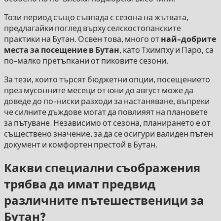
Този период също съвпада с сезона на жътвата,
предлагайки поглед върху селскостопанските
практики на Бутан. Освен това, много от
най-добрите
места за посещение в Бутан
, като Тхимпху и Паро, са
по-малко претъпкани от пиковите сезони.
За тези, които търсят бюджетни опции, посещението
през мусонните месеци от юни до август може да
доведе до по-ниски разходи за настаняване, въпреки
че силните дъждове могат да повлияят на плановете
за пътуване. Независимо от сезона, планирането е от
съществено значение, за да се осигури валиден пътен
документ и комфортен престой в Бутан.
Какви специални съображения
трябва да имат предвид
различните пътешественици за
Бутан?