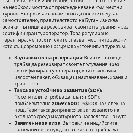
със специфични изисквания, особено по отношение
на необходимостта от присъединяване към местни
турове. Въпреки че е възможно да посетите Бутан
самостоятелно, правителството на Бутан изисква
всички пътници да резервират своите пътувания чрез
сертифициран туроператор. Това регулиране
гарантира, че посетителите спазват местните закони,
като същевременно насърчава устойчивия туризъм.
Задължителна резервация
: Всички пътници
трябва да резервират своите пътувания чрез
сертифициран туроператор, който включва
цялостен пакет, обхващащ настаняване, храна и
транспорт.
Такса за устойчиво развитие (SDF)
:
Посетителите трябва да платят SDF от
приблизително
20b97,500
(US$100) на човек на
нощ. Тази такса допринася за запазването на
околната среда и културното наследство на Бутан.
Заявление за виза
: Въпреки че индийските
граждани не се нуждаят от виза, те трябва да