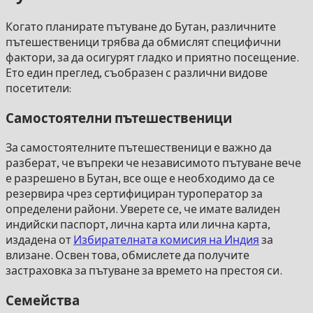
Когато планирате пътуване до Бутан, различните
пътешественици трябва да обмислят специфични
фактори, за да осигурят гладко и приятно посещение.
Ето един преглед, съобразен с различни видове
посетители:
Самостоятелни пътешественици
За самостоятелните пътешественици е важно да
разберат, че въпреки че независимото пътуване вече
е разрешено в Бутан, все още е необходимо да се
резервира чрез сертифициран туроператор за
определени райони. Уверете се, че имате валиден
индийски паспорт, лична карта или лична карта,
издадена от
Избирателната комисия на Индия
за
влизане. Освен това, обмислете да получите
застраховка за пътуване за времето на престоя си.
Семейства