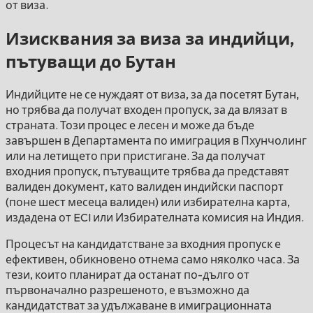
от виза.
Изисквания за виза за индийци,
пътуващи до Бутан
Индийците не се нуждаят от виза, за да посетят Бутан,
но трябва да получат входен пропуск, за да влязат в
страната. Този процес е лесен и може да бъде
завършен в Департамента по имиграция в Пхунчолинг
или на летището при пристигане. За да получат
входния пропуск, пътуващите трябва да представят
валиден документ, като валиден индийски паспорт
(поне шест месеца валиден) или избирателна карта,
издадена от ECI или Избирателната комисия на Индия.
Процесът на кандидатстване за входния пропуск е
ефективен, обикновено отнема само няколко часа. За
тези, които планират да останат по-дълго от
първоначално разрешеното, е възможно да
кандидатстват за удължаване в имиграционната