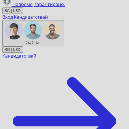
Навреме,
гарантирано.
BG | USD
Вход
Кандидатствай
24/7
Чат
BG | USD
Кандидатствай