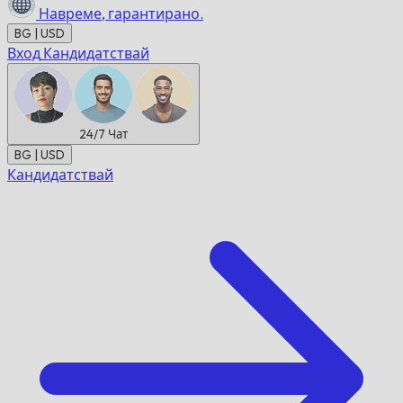
Навреме,
гарантирано.
BG | USD
Вход
Кандидатствай
24/7
Чат
BG | USD
Кандидатствай