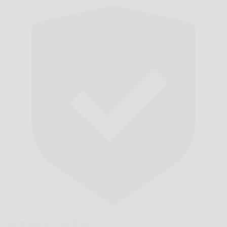
Навреме,
гарантирано.