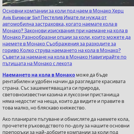
Основни компании за коли под наем в Монако
Херц
Avis
Europcar
Sixt
Пестелив
Имате ли нужда от
автомобилна застраховка, когато наемате кола в
Монако?
Законови изисквания при наемане на кола в
Монако
Разнообразни опции за коли, които можете да
наемете в Монако
Съображения за разходите за
гориво
Колко струва наемането на кола в Монако?
Съвети за наемане на кола в Монако
Навигирайте по
пътищата на Монако с лекота
Наемането на кола в Монако
може да бъде
рентабилен и удобен начин да разгледате красивата
страна. Със зашеметяващата си природа,
световноизвестни казина и луксозни пристанища
няма недостиг на неща, които да видите и правите в
това малко, но бляскаво княжество.
Ако планирате пътуване и обмисляте да наемете кола,
прочетете ръководството по-долу за нашите основни
препоръки за най-добрите компании за коли под