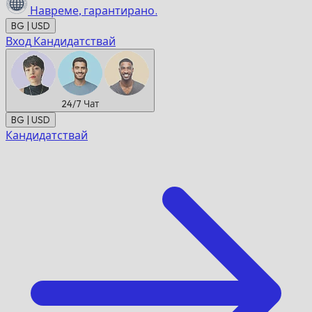
Навреме,
гарантирано.
BG | USD
Вход
Кандидатствай
24/7
Чат
BG | USD
Кандидатствай