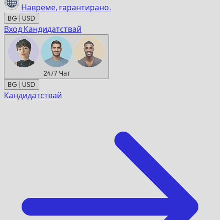
Навреме,
гарантирано.
BG | USD
Вход
Кандидатствай
24/7
Чат
BG | USD
Кандидатствай