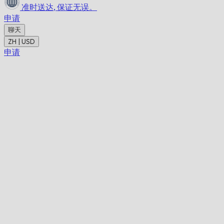
准时送达,
保证无误。
申请
聊天
ZH | USD
申请