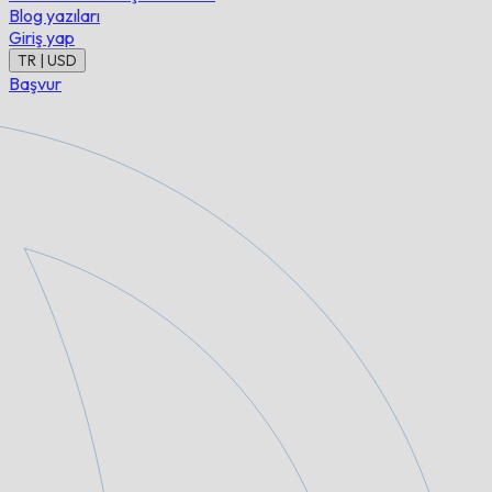
Blog yazıları
Giriş yap
TR | USD
Başvur