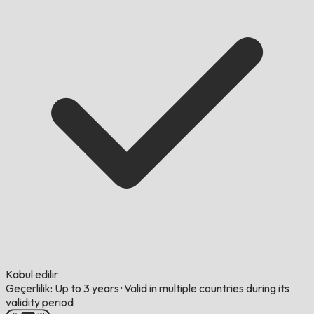
Kabul edilir
Geçerlilik: Up to 3 years
·
Valid in multiple countries during its
validity period