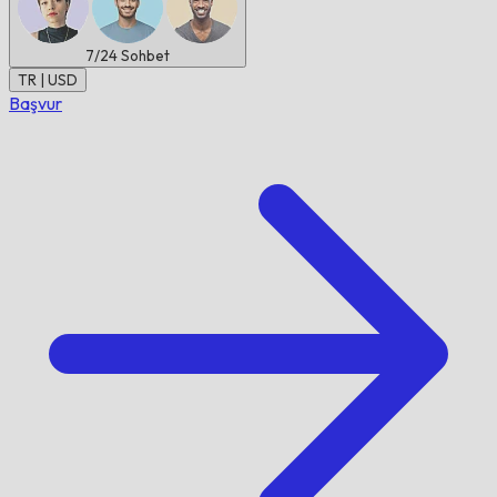
7/24
Sohbet
TR | USD
Başvur