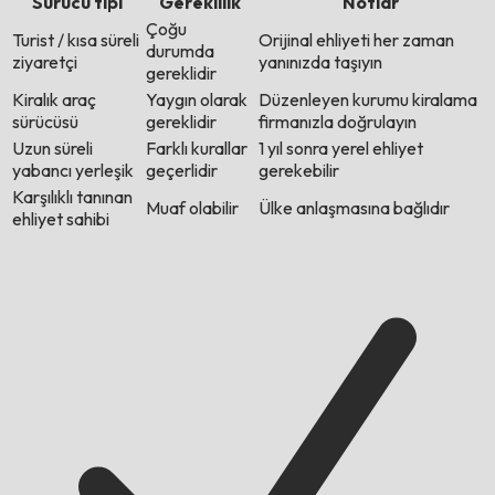
Sürücü tipi
Gereklilik
Notlar
Çoğu
Turist / kısa süreli
Orijinal ehliyeti her zaman
durumda
ziyaretçi
yanınızda taşıyın
gereklidir
Kiralık araç
Yaygın olarak
Düzenleyen kurumu kiralama
sürücüsü
gereklidir
firmanızla doğrulayın
Uzun süreli
Farklı kurallar
1 yıl sonra yerel ehliyet
yabancı yerleşik
geçerlidir
gerekebilir
Karşılıklı tanınan
Muaf olabilir
Ülke anlaşmasına bağlıdır
ehliyet sahibi