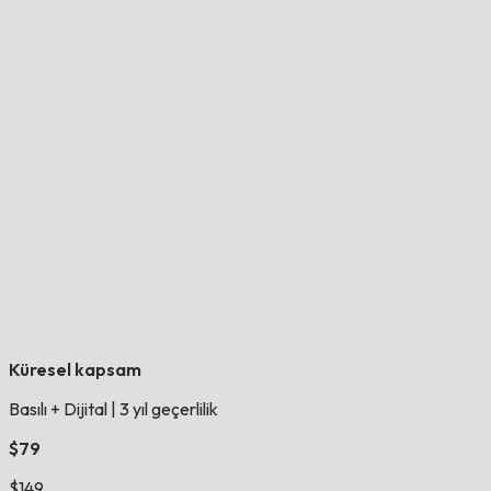
Küresel kapsam
Basılı + Dijital
|
3 yıl geçerlilik
$79
$149