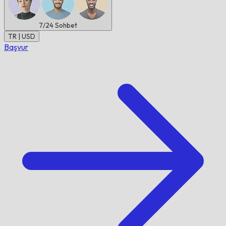
7/24
Sohbet
TR | USD
Başvur