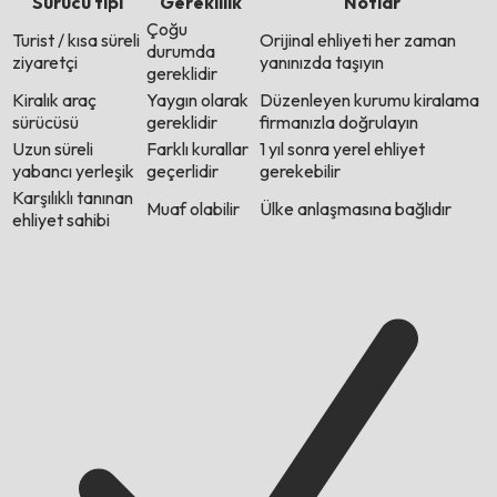
Sürücü tipi
Gereklilik
Notlar
Çoğu
Turist / kısa süreli
Orijinal ehliyeti her zaman
durumda
ziyaretçi
yanınızda taşıyın
gereklidir
Kiralık araç
Yaygın olarak
Düzenleyen kurumu kiralama
sürücüsü
gereklidir
firmanızla doğrulayın
Uzun süreli
Farklı kurallar
1 yıl sonra yerel ehliyet
yabancı yerleşik
geçerlidir
gerekebilir
Karşılıklı tanınan
Muaf olabilir
Ülke anlaşmasına bağlıdır
ehliyet sahibi