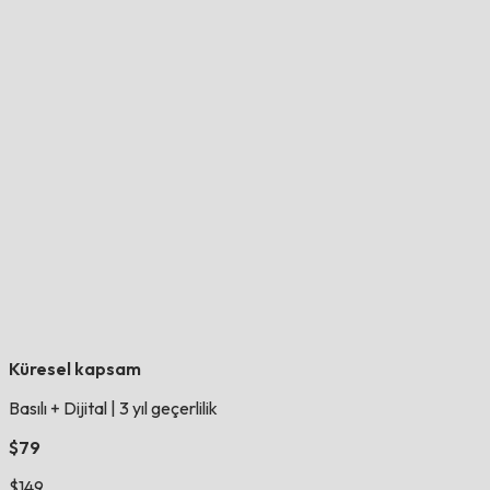
Küresel kapsam
Basılı + Dijital
|
3 yıl geçerlilik
$79
$149