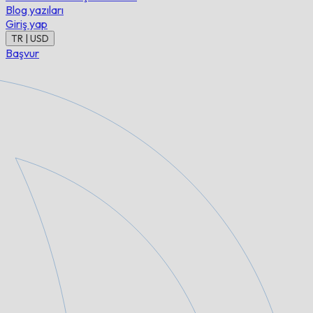
Blog yazıları
Giriş yap
TR | USD
Başvur