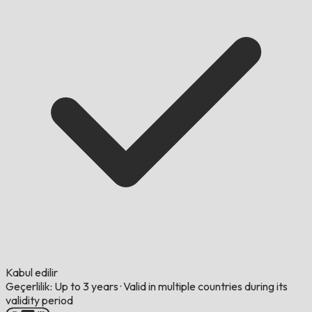
Kabul edilir
Geçerlilik: Up to 3 years
·
Valid in multiple countries during its
validity period