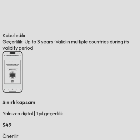
Kabul edilir
Geçerlilik: Up to 3 years
·
Valid in multiple countries during its
validity period
Sınırlı kapsam
Yalnızca dijital
|
1 yıl geçerlilik
$49
Önerilir