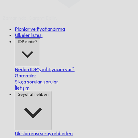
Zamanında,
Garanti Edilir.
Planlar ve fiyatlandırma
Ülkeler listesi
IDP nedir?
Neden IDP’ye ihtiyacım var?
Garantiler
Sıkça sorulan sorular
İletişim
Seyahat rehberi
Uluslararası sürüş rehberleri