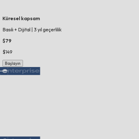
Küresel kapsam
Basılı + Dijital
|
3 yıl geçerlilik
$79
$149
Başlayın