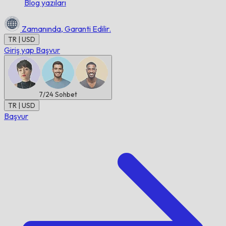
Blog yazıları
Zamanında,
Garanti Edilir.
TR | USD
Giriş yap
Başvur
7/24
Sohbet
TR | USD
Başvur