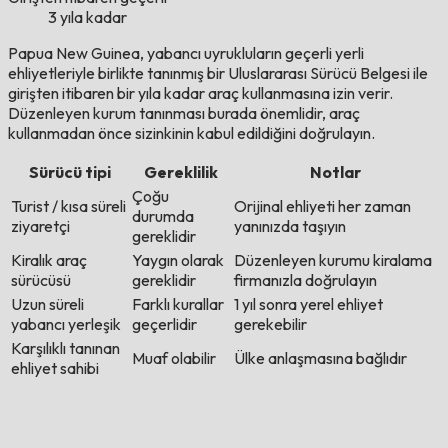
3 yıla kadar
Papua New Guinea, yabancı uyrukluların geçerli yerli
ehliyetleriyle birlikte tanınmış bir Uluslararası Sürücü Belgesi ile
girişten itibaren bir yıla kadar araç kullanmasına izin verir.
Düzenleyen kurum tanınması burada önemlidir, araç
kullanmadan önce sizinkinin kabul edildiğini doğrulayın.
Sürücü tipi
Gereklilik
Notlar
Çoğu
Turist / kısa süreli
Orijinal ehliyeti her zaman
durumda
ziyaretçi
yanınızda taşıyın
gereklidir
Kiralık araç
Yaygın olarak
Düzenleyen kurumu kiralama
sürücüsü
gereklidir
firmanızla doğrulayın
Uzun süreli
Farklı kurallar
1 yıl sonra yerel ehliyet
yabancı yerleşik
geçerlidir
gerekebilir
Karşılıklı tanınan
Muaf olabilir
Ülke anlaşmasına bağlıdır
ehliyet sahibi