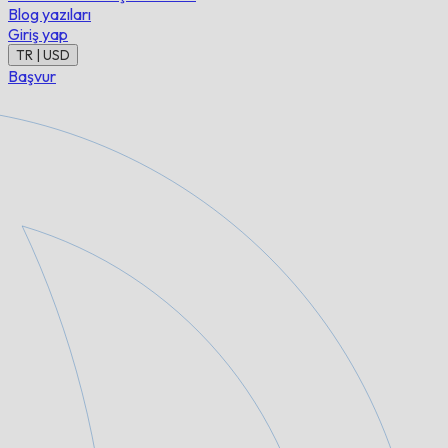
Blog yazıları
Giriş yap
TR | USD
Başvur