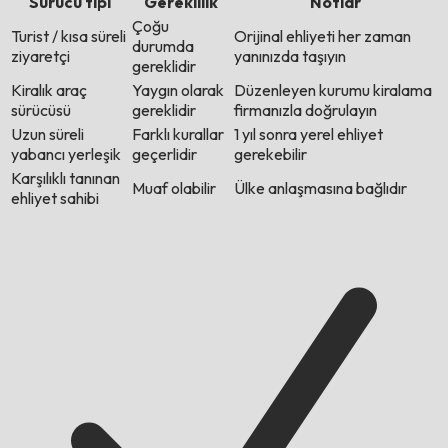
Sürücü tipi
Gereklilik
Notlar
Çoğu
Turist / kısa süreli
Orijinal ehliyeti her zaman
durumda
ziyaretçi
yanınızda taşıyın
gereklidir
Kiralık araç
Yaygın olarak
Düzenleyen kurumu kiralama
sürücüsü
gereklidir
firmanızla doğrulayın
Uzun süreli
Farklı kurallar
1 yıl sonra yerel ehliyet
yabancı yerleşik
geçerlidir
gerekebilir
Karşılıklı tanınan
Muaf olabilir
Ülke anlaşmasına bağlıdır
ehliyet sahibi