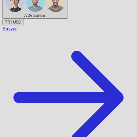
7/24
Sohbet
TR | USD
Başvur