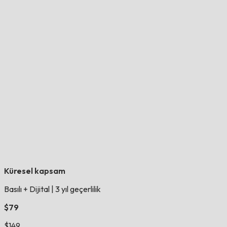
Küresel kapsam
Basılı + Dijital
|
3 yıl geçerlilik
$79
$149