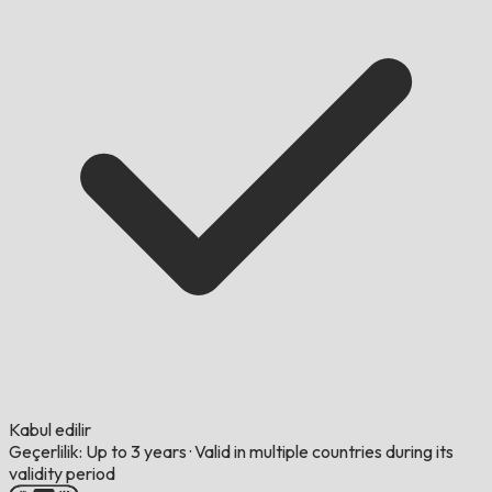
Kabul edilir
Geçerlilik: Up to 3 years
·
Valid in multiple countries during its
validity period