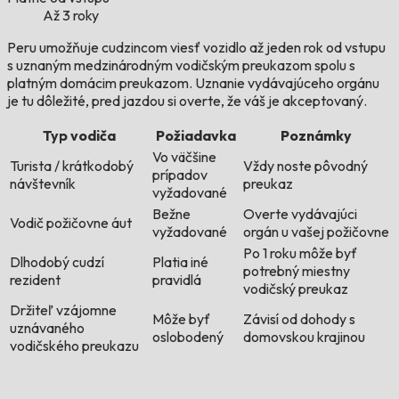
Až 3 roky
Peru umožňuje cudzincom viesť vozidlo až jeden rok od vstupu
s uznaným medzinárodným vodičským preukazom spolu s
platným domácim preukazom. Uznanie vydávajúceho orgánu
je tu dôležité, pred jazdou si overte, že váš je akceptovaný.
Typ vodiča
Požiadavka
Poznámky
Vo väčšine
Turista / krátkodobý
Vždy noste pôvodný
prípadov
návštevník
preukaz
vyžadované
Bežne
Overte vydávajúci
Vodič požičovne áut
vyžadované
orgán u vašej požičovne
Po 1 roku môže byť
Dlhodobý cudzí
Platia iné
potrebný miestny
rezident
pravidlá
vodičský preukaz
Držiteľ vzájomne
Môže byť
Závisí od dohody s
uznávaného
oslobodený
domovskou krajinou
vodičského preukazu