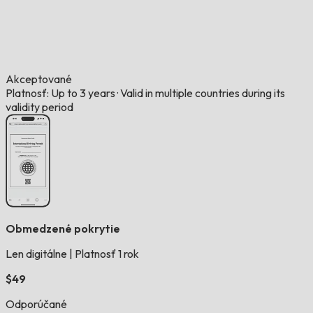
Akceptované
Platnosť: Up to 3 years
·
Valid in multiple countries during its
validity period
Obmedzené pokrytie
Len digitálne
|
Platnosť 1 rok
$49
Odporúčané