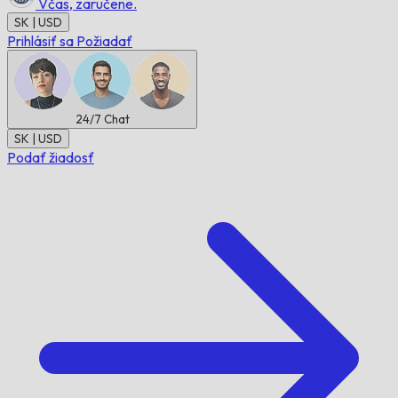
Včas,
zaručene.
SK | USD
Prihlásiť sa
Požiadať
24/7
Chat
SK | USD
Podať žiadosť