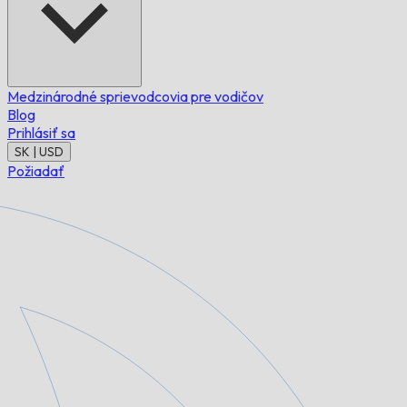
Medzinárodné sprievodcovia pre vodičov
Blog
Prihlásiť sa
SK | USD
Požiadať