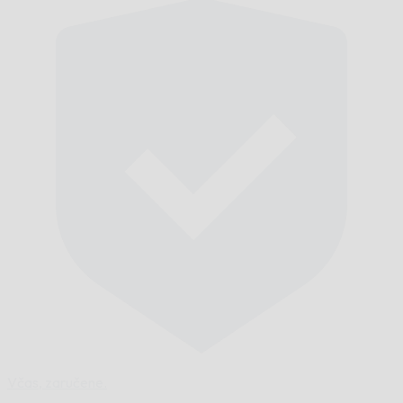
Včas,
zaručene.