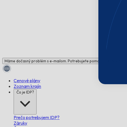
Máme dočasný problém s e-mailom. Potrebujete pomoc? Napíšte nám!
Cenové plány
Zoznam krajín
Čo je IDP?
Prečo potrebujem IDP?
Záruky