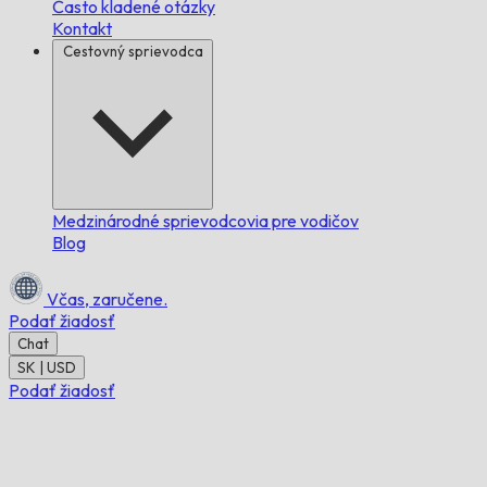
Často kladené otázky
Kontakt
Cestovný sprievodca
Medzinárodné sprievodcovia pre vodičov
Blog
Včas,
zaručene.
Podať žiadosť
Chat
SK | USD
Podať žiadosť