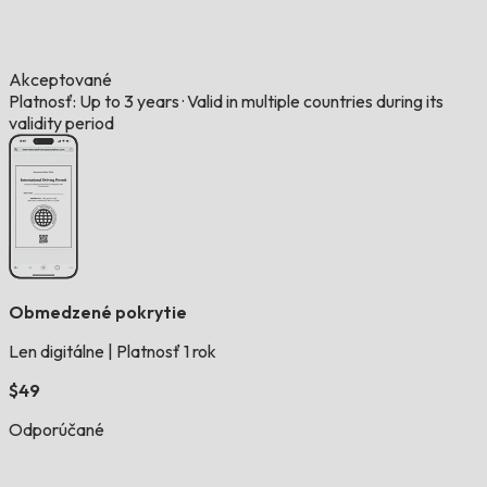
Akceptované
Platnosť: Up to 3 years
·
Valid in multiple countries during its
validity period
Obmedzené pokrytie
Len digitálne
|
Platnosť 1 rok
$49
Odporúčané