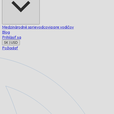
Medzinárodné sprievodcovia pre vodičov
Blog
Prihlásiť sa
SK | USD
Požiadať