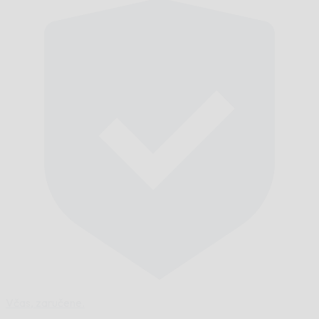
Včas,
zaručene.