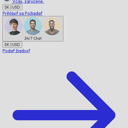
Včas,
zaručene.
SK | USD
Prihlásiť sa
Požiadať
24/7
Chat
SK | USD
Podať žiadosť