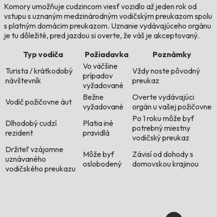
Komory umožňuje cudzincom viesť vozidlo až jeden rok od
vstupu s uznaným medzinárodným vodičským preukazom spolu
s platným domácim preukazom. Uznanie vydávajúceho orgánu
je tu dôležité, pred jazdou si overte, že váš je akceptovaný.
Typ vodiča
Požiadavka
Poznámky
Vo väčšine
Turista / krátkodobý
Vždy noste pôvodný
prípadov
návštevník
preukaz
vyžadované
Bežne
Overte vydávajúci
Vodič požičovne áut
vyžadované
orgán u vašej požičovne
Po 1 roku môže byť
Dlhodobý cudzí
Platia iné
potrebný miestny
rezident
pravidlá
vodičský preukaz
Držiteľ vzájomne
Môže byť
Závisí od dohody s
uznávaného
oslobodený
domovskou krajinou
vodičského preukazu