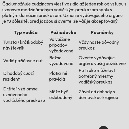
Čad umožňuje cudzincom viesť vozidlo až jeden rok od vstupu s
uznaným medzinárodným vodičským preukazom spolu s
platným domácim preukazom. Uznanie vydávajúceho orgánu
je tu dôležité, pred jazdou si overte, že váš je akceptovaný.
Typ vodiča
Požiadavka
Poznámky
Vo väčšine
Turista / krátkodobý
Vždy noste pôvodný
prípadov
návštevník
preukaz
vyžadované
Bežne
Overte vydávajúci
Vodič požičovne áut
vyžadované
orgán u vašej požičovne
Po 1 roku môže byť
Dlhodobý cudzí
Platia iné
potrebný miestny
rezident
pravidlá
vodičský preukaz
Držiteľ vzájomne
Môže byť
Závisí od dohody s
uznávaného
oslobodený
domovskou krajinou
vodičského preukazu