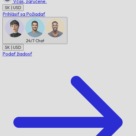
Včas,
zaručene.
SK | USD
Prihlásiť sa
Požiadať
24/7
Chat
SK | USD
Podať žiadosť