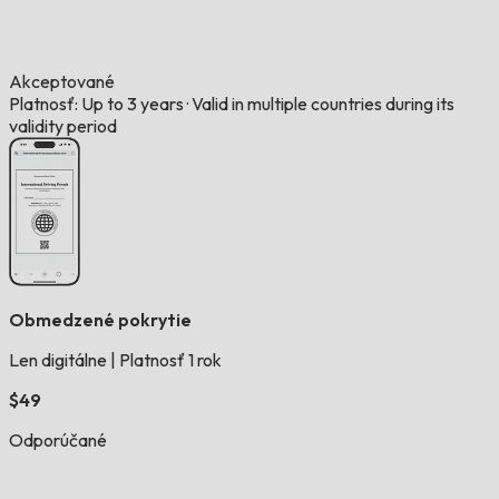
Akceptované
Platnosť: Up to 3 years
·
Valid in multiple countries during its
validity period
Obmedzené pokrytie
Len digitálne
|
Platnosť 1 rok
$49
Odporúčané