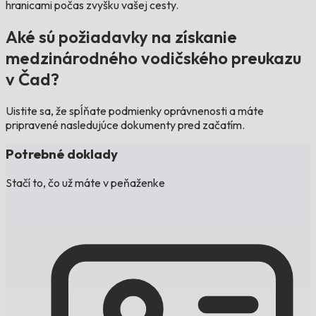
hranicami počas zvyšku vašej cesty.
Aké sú požiadavky na získanie
medzinárodného vodičského preukazu
v Čad?
Uistite sa, že spĺňate podmienky oprávnenosti a máte
pripravené nasledujúce dokumenty pred začatím.
Potrebné doklady
Stačí to, čo už máte v peňaženke