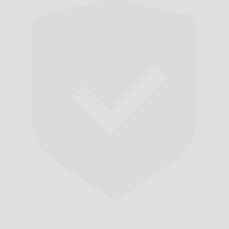
Včas,
zaručene.