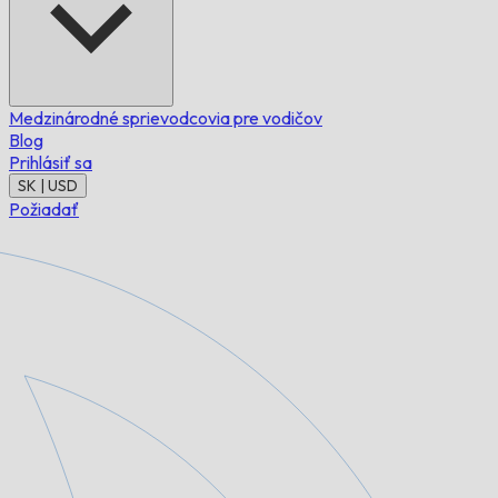
Medzinárodné sprievodcovia pre vodičov
Blog
Prihlásiť sa
SK | USD
Požiadať