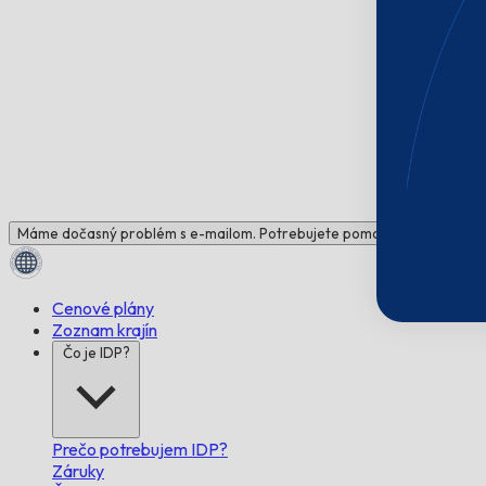
Máme dočasný problém s e-mailom. Potrebujete pomoc? Napíšte nám!
Cenové plány
Zoznam krajín
Čo je IDP?
Prečo potrebujem IDP?
Záruky