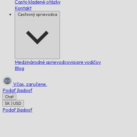
Často kladené otázky
Kontakt
Cestovný sprievodca
Medzinárodné sprievodcovia pre vodičov
Blog
Včas,
zaručene.
Podať žiadosť
Chat
SK | USD
Podať žiadosť