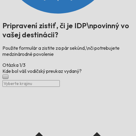
Pripravení zistiť, či je IDP\npovinný vo
vašej destinácii?
Použite formulár a zistite za pár sekúnd,\nči potrebujete
medzinárodné povolenie
Otázka
1/3
Kde bol váš vodičský preukaz vydaný?