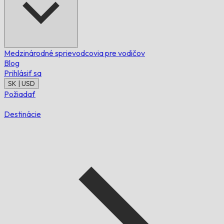
Medzinárodné sprievodcovia pre vodičov
Blog
Prihlásiť sa
SK | USD
Požiadať
Destinácie