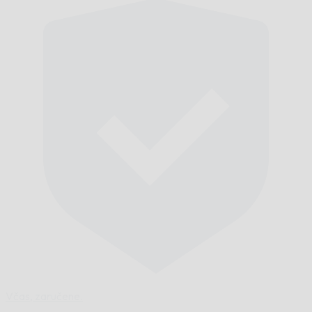
Včas,
zaručene.