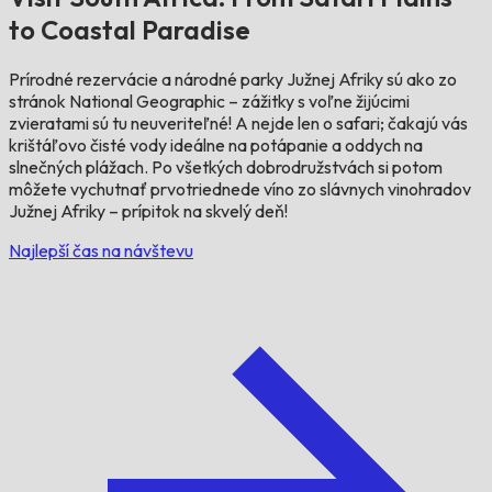
to Coastal Paradise
Prírodné rezervácie a národné parky Južnej Afriky sú ako zo
stránok National Geographic – zážitky s voľne žijúcimi
zvieratami sú tu neuveriteľné! A nejde len o safari; čakajú vás
krištáľovo čisté vody ideálne na potápanie a oddych na
slnečných plážach. Po všetkých dobrodružstvách si potom
môžete vychutnať prvotriednede víno zo slávnych vinohradov
Južnej Afriky – prípitok na skvelý deň!
Najlepší čas na návštevu