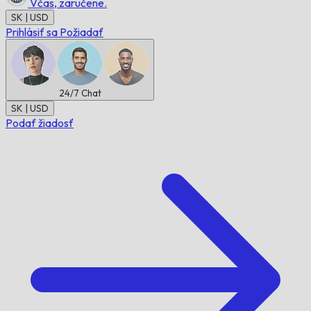
Včas,
zaručene.
SK | USD
Prihlásiť sa
Požiadať
24/7
Chat
SK | USD
Podať žiadosť