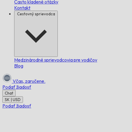
Často kladené otázky
Kontakt
Cestovný sprievodca
Medzinárodné sprievodcovia pre vodičov
Blog
Včas,
zaručene.
Podať žiadosť
Chat
SK | USD
Podať žiadosť