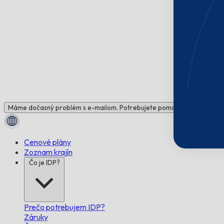
Máme dočasný problém s e-mailom. Potrebujete pomoc? Napíšte nám!
Cenové plány
Zoznam krajín
Čo je IDP?
Prečo potrebujem IDP?
Záruky