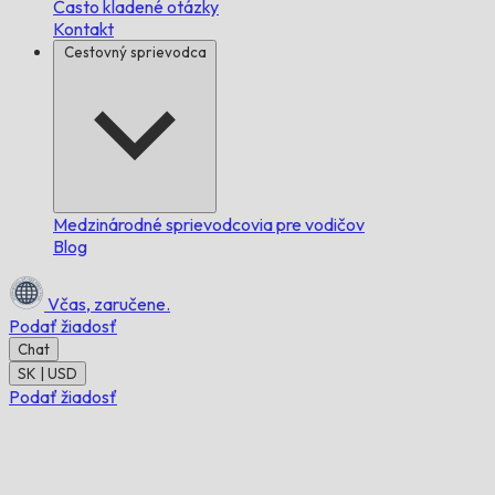
Často kladené otázky
Kontakt
Cestovný sprievodca
Medzinárodné sprievodcovia pre vodičov
Blog
Včas,
zaručene.
Podať žiadosť
Chat
SK | USD
Podať žiadosť