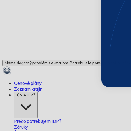
Máme dočasný problém s e-mailom. Potrebujete pomoc? Napíšte nám!
Cenové plány
Zoznam krajín
Čo je IDP?
Prečo potrebujem IDP?
Záruky