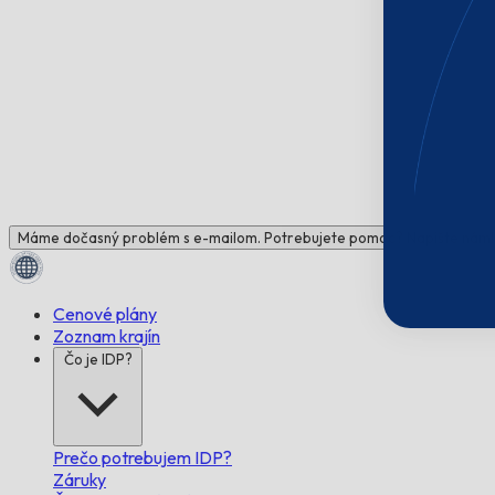
Máme dočasný problém s e-mailom. Potrebujete pomoc? Napíšte nám!
Cenové plány
Zoznam krajín
Čo je IDP?
Prečo potrebujem IDP?
Záruky