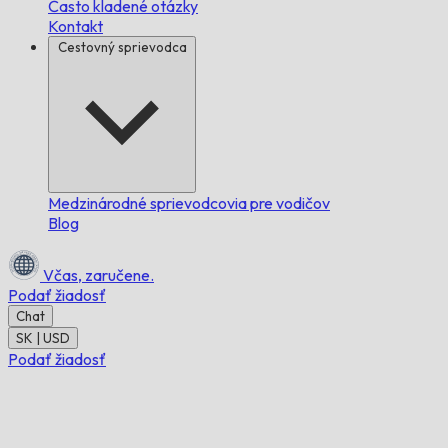
Často kladené otázky
Kontakt
Cestovný sprievodca
Medzinárodné sprievodcovia pre vodičov
Blog
Včas,
zaručene.
Podať žiadosť
Chat
SK | USD
Podať žiadosť