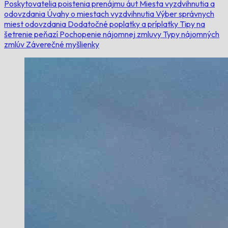
Poskytovatelia poistenia prenájmu áut
Miesta vyzdvihnutia a
odovzdania
Úvahy o miestach vyzdvihnutia
Výber správnych
miest odovzdania
Dodatočné poplatky a príplatky
Tipy na
šetrenie peňazí
Pochopenie nájomnej zmluvy
Typy nájomných
zmlúv
Záverečné myšlienky