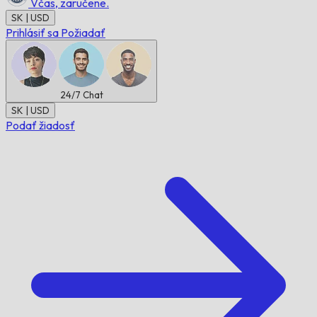
Včas,
zaručene.
SK | USD
Prihlásiť sa
Požiadať
24/7
Chat
SK | USD
Podať žiadosť