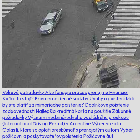
Vekové požiadavky
Ako funguje proces prenájmu
Financie:
Koľko to stojí?
Priemerné denné sadzby
Úvahy o poistení
Mali
by ste platiť za mimoriadne poistenie?
Doplnkové poistenie
zodpovednosti
Najlepšia kreditná karta na použitie
Zákonné
požiadavky
Význam medzinárodného vodičského preukazu
(International Driving Permit) v Argentíne
Výber vozidla
Oblasti, ktoré sa oplatí preskúmať s prenajatým autom
Výber
požičovní a poskytovateľov poistenia
Požičovne áut