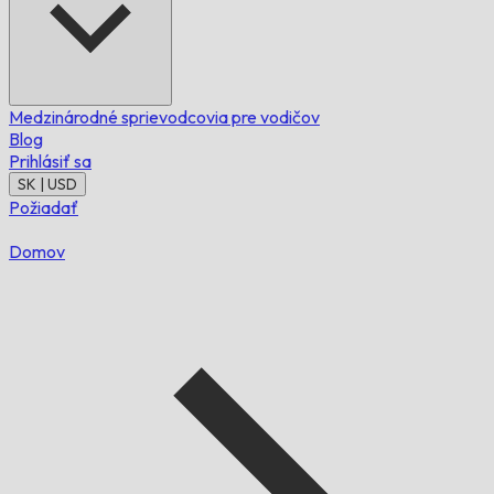
Medzinárodné sprievodcovia pre vodičov
Blog
Prihlásiť sa
SK | USD
Požiadať
Domov