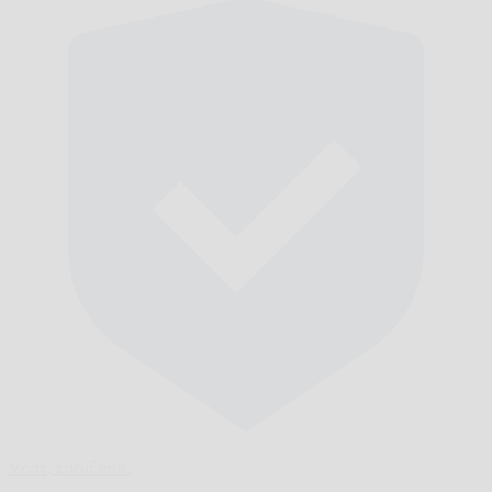
Včas,
zaručene.