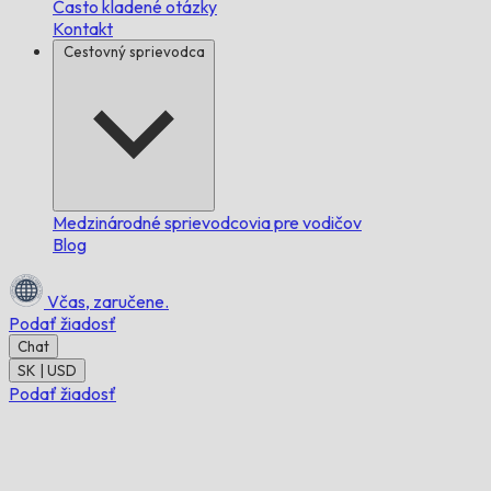
Často kladené otázky
Kontakt
Cestovný sprievodca
Medzinárodné sprievodcovia pre vodičov
Blog
Včas,
zaručene.
Podať žiadosť
Chat
SK | USD
Podať žiadosť