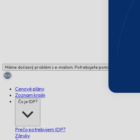
Máme dočasný problém s e-mailom. Potrebujete pomoc? Napíšte nám!
Cenové plány
Zoznam krajín
Čo je IDP?
Prečo potrebujem IDP?
Záruky