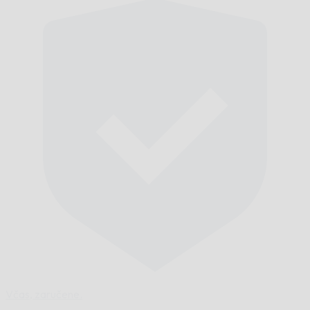
Včas,
zaručene.