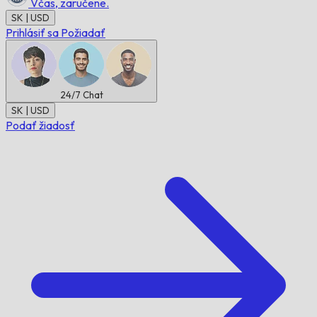
Včas,
zaručene.
SK | USD
Prihlásiť sa
Požiadať
24/7
Chat
SK | USD
Podať žiadosť