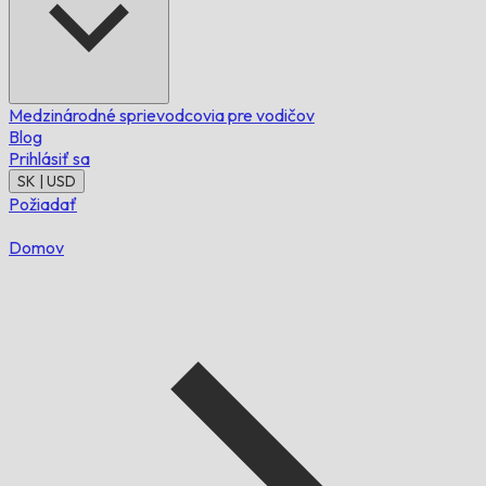
Medzinárodné sprievodcovia pre vodičov
Blog
Prihlásiť sa
SK | USD
Požiadať
Domov