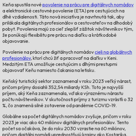
Keňa spustila nové
povolenie na prácu pre digitálnych nomádov
a elektronické cestovné povolenie (ETA) pre cestujúcich na
dlhé vzdialenosti. Táto nová iniciatíva je navrhnutá tak, aby
prilákala digitálnych profesionálov a cestovateľov na dlhodobý
pobyt. Povolenia majú za cieľ zlepšiť zážitok návštevníkov tým,
že ponúkajú flexibilitu pre prácu na diaľku a krátkodobé
objavovanie.
Povolenie na prácu pre digitálnych nomádov
cieli na globálnych
profesionálov
, ktorí chcú žiť a pracovať na diaľku v Keni.
Medzitým ETA umožňuje cestujúcim s dlhými prestupmi
objavovať Keňu namiesto čakania na letisku.
Keňský turistický sektor zaznamenal v roku 2023 veľký nárast,
pričom príjmy dosiahli 352,54 miliardy KSh. Toto je najvyšší
príjem, aký Keňa zaznamenala, vďaka výraznému nárastu
počtu návštevníkov. V skutočnosti príjmy z turizmu vzrástli o 32
%, čo znamená silné zotavenie od pandémie COVID-19.
Globálne sa počet digitálnych nomádov zvyšuje, pričom v roku
2023 je viac ako 40 miliónov digitálnych profesionálov. Tento
počet sa očakáva, že do roku 2030 vzrastie na 60 miliónov,
pričom digitálni nomádi uprednostňujú krajiny ako Kostarika,