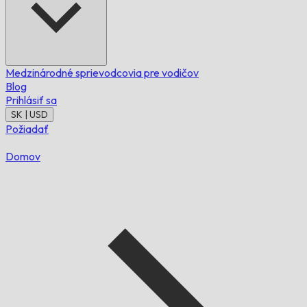
Medzinárodné sprievodcovia pre vodičov
Blog
Prihlásiť sa
SK | USD
Požiadať
Domov