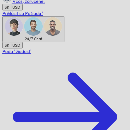
Včas,
zaručene.
SK | USD
Prihlásiť sa
Požiadať
24/7
Chat
SK | USD
Podať žiadosť