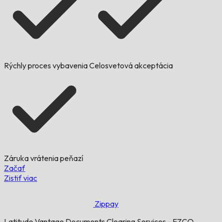
Rýchly proces vybavenia
Celosvetová akceptácia
Záruka vrátenia peňazí
Začať
Zistiť viac
Zippay
Latitude Vantage Documents Clearing Services - FZCO