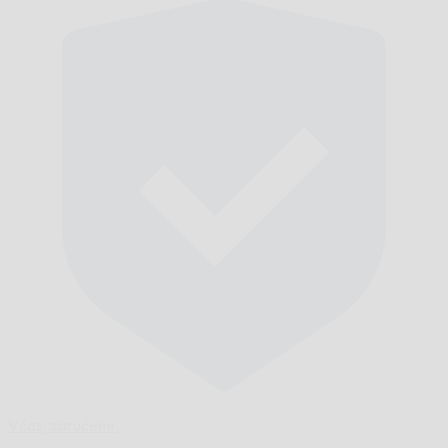
Včas,
zaručene.