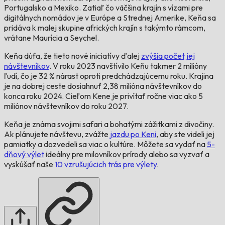
Portugalsko a Mexiko. Zatiaľ čo väčšina krajín s vízami pre
digitálnych nomádov je v Európe a Strednej Amerike, Keňa sa
pridáva k malej skupine afrických krajín s takýmto rámcom,
vrátane Maurícia a Seychel.
Keňa dúfa, že tieto nové iniciatívy ďalej
zvýšia počet jej
návštevníkov
. V roku 2023 navštívilo Keňu takmer 2 milióny
ľudí, čo je 32 % nárast oproti predchádzajúcemu roku. Krajina
je na dobrej ceste dosiahnuť 2,38 milióna návštevníkov do
konca roku 2024. Cieľom Kene je privítať ročne viac ako 5
miliónov návštevníkov do roku 2027.
Keňa je známa svojimi safari a bohatými zážitkami z divočiny.
Ak plánujete návštevu, zvážte
jazdu po Keni
, aby ste videli jej
pamiatky a dozvedeli sa viac o kultúre. Môžete sa vydať na
5-
dňový výlet
ideálny pre milovníkov prírody alebo sa vyzvať a
vyskúšať naše
10 vzrušujúcich trás pre výlety
.