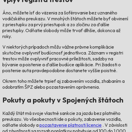
Áno, môžete ísť do väzenia za šoférovanie bez uznaného
vodičského preukazu. V mnohých štátoch môžete byť obvinení
z priestupku za prvý priestupok a zo zločinu za ďalšie
priestupky. Odňatie slobody môže trvať dlhšie, dokonca až
roky.
V niektorých prípadoch môžu vážne právne komplikácie
skutočne ovplyvniť budúcnosť jednotlivca. Záznam v registri
trestov môže ovplyvniť pracovné príležitosti, sadzby na
bývanie a poistenie a ďalšie budúce aplikácie. Pri žiadosti o
poistenie auta pravdepodobne dostanete vyššie poistné.
Okrem toho môžete trpieť aj zabavením vozidla, zhabaním a
odobratím ŠPZ alebo pozastavením oprávnenia.
Pokuty a pokuty v Spojených štátoch
Každý štát má svoje vlastné sankcie za jazdu bez platného
preukazu. Vo všeobecnosti ide o pokuty, zabavenie vozidla,
odňatie slobody a
pozastavenie platnosti licencie
. V závislosti
od závažnosti sa rozsah poplatkov pohybuje od 100 do 1 000