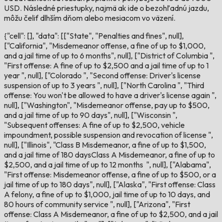
USD. Následné priestupky, najmä ak ide o bezohľadnú jazdu,
môžu čeliť dlhším dňom alebo mesiacom vo väzení.
{"cell": [], "data": [["State", "Penalties and fines", null],
["California", "Misdemeanor offense, a fine of up to $1,000,
and a jail time of up to 6 months", null], ["District of Columbia ",
"First offense: A fine of up to $2,500 and a jail time of up to 1
year ", null], ["Colorado ", "Second offense: Driver's license
suspension of up to 3 years ", null], ["North Carolina ", "Third
offense: You won't be allowed to have a driver's license again ",
null], ["Washington", "Misdemeanor offense, pay up to $500,
and a jail time of up to 90 days", null], ["Wisconsin ",
"Subsequent offenses: A fine of up to $2,500, vehicle
impoundment, possible suspension and revocation of license ",
null], ["Illinois", "Class B Misdemeanor, a fine of up to $1,500,
and a jail time of 180 daysClass A Misdemeanor, a fine of up to
$2,500, and a jail time of up to 12 months ", null], ["Alabama",
"First offense: Misdemeanor offense, a fine of up to $500, or a
jail time of up to 180 days", null], ["Alaska", "First offense: Class
A felony, a fine of up to $1,000, jail time of up to 10 days, and
80 hours of community service ", null], ["Arizona", "First
offense: Class A Misdemeanor, a fine of up to $2,500, and a jail