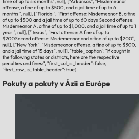
time of up to six months", null], ["Arkansas", "Misdemeanor
offense, a fine of up to $500, and a jail time of up to 6
months ", null], ["Florida ", "First offense: Misdemeanor B, a fine
of up to $500 and a jail time of up to 60 days Second offense:
Misdemeanor A, a fine of up to $1,000, and a jail time of up to 1
year ", null], ["Texas", "First offense: A fine of up to
$200Second offense: Misdemeanor and a fine of up to $200",
null], ["New York", "Misdemeanor offense, a fine of up to $300,
and a jail time of 15 days", null]], "table_caption": "If caught in
the following states or districts, here are the respective
penalties and fines:", "first_col_is_header": false,
"first_row_is_table_header": true}
Pokuty a pokuty v Ázii a Európe