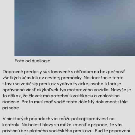
Foto od duallogic
Dopravné predpisy sú stanovené s ohľadom na bezpečnosť
všetkých účastníkov cestnej premávky. Na dodržanie tohto
stavu sa vodičský preukaz vydáva fyzickej osobe, ktorá je
oprávnená viesť akýkoľvek typ motorového vozidla. Navyše je
to dôkaz, že človek má potrebnú kvalifikáciu a znalosti na
riadenie. Preto musí mať vodič tento dôležitý dokument stále
pri sebe.
V niektorých prípadoch vás môžu policajti predviesť na
kontrolu. Na bolesť hlavy sa môže zmeniť v prípade, že vás
pristihnú bez platného vodičského preukazu. Buďte pripravení