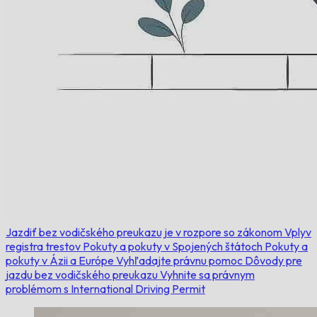
Jazdiť bez vodičského preukazu je v rozpore so zákonom
Vplyv
registra trestov
Pokuty a pokuty v Spojených štátoch
Pokuty a
pokuty v Ázii a Európe
Vyhľadajte právnu pomoc
Dôvody pre
jazdu bez vodičského preukazu
Vyhnite sa právnym
problémom s International Driving Permit