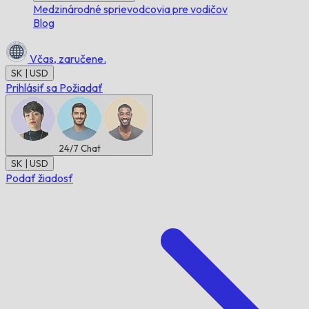
Medzinárodné sprievodcovia pre vodičov
Blog
Včas,
zaručene.
SK | USD
Prihlásiť sa
Požiadať
24/7
Chat
SK | USD
Podať žiadosť