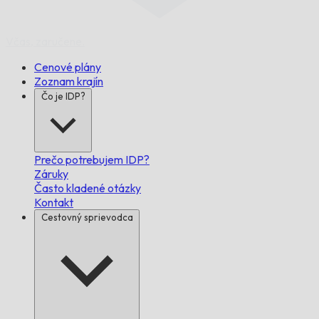
Včas,
zaručene.
Cenové plány
Zoznam krajín
Čo je IDP?
Prečo potrebujem IDP?
Záruky
Často kladené otázky
Kontakt
Cestovný sprievodca