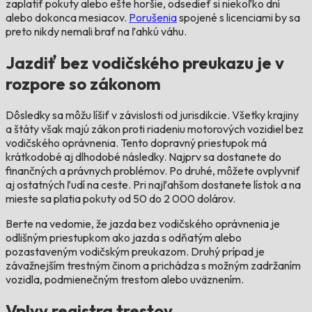
zaplatiť pokuty alebo ešte horšie, odsedieť si niekoľko dní
alebo dokonca mesiacov.
Porušenia
spojené s licenciami by sa
preto nikdy nemali brať na ľahkú váhu.
Jazdiť bez vodičského preukazu je v
rozpore so zákonom
Dôsledky sa môžu líšiť v závislosti od jurisdikcie. Všetky krajiny
a štáty však majú zákon proti riadeniu motorových vozidiel bez
vodičského oprávnenia. Tento dopravný priestupok má
krátkodobé aj dlhodobé následky. Najprv sa dostanete do
finančných a právnych problémov. Po druhé, môžete ovplyvniť
aj ostatných ľudí na ceste. Pri najľahšom dostanete lístok a na
mieste sa platia pokuty od 50 do 2 000 dolárov.
Berte na vedomie, že jazda bez vodičského oprávnenia je
odlišným priestupkom ako jazda s odňatým alebo
pozastaveným vodičským preukazom. Druhý prípad je
závažnejším trestným činom a prichádza s možným zadržaním
vozidla, podmienečným trestom alebo uväznením.
Vplyv registra trestov