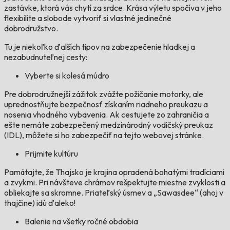
zastávke, ktorá vás chytí za srdce. Krása výletu spočíva v jeho
flexibilite a slobode vytvoriť si vlastné jedinečné
dobrodružstvo.
Tu je niekoľko ďalších tipov na zabezpečenie hladkej a
nezabudnuteľnej cesty:
Vyberte si kolesá múdro
Pre dobrodružnejší zážitok zvážte požičanie motorky, ale
uprednostňujte bezpečnosť získaním riadneho preukazu a
nosenia vhodného vybavenia. Ak cestujete zo zahraničia a
ešte nemáte zabezpečený medzinárodný vodičský preukaz
(IDL), môžete si ho zabezpečiť na tejto webovej stránke.
Prijmite kultúru
Pamätajte, že Thajsko je krajina opradená bohatými tradíciami
a zvykmi. Pri návšteve chrámov rešpektujte miestne zvyklosti a
obliekajte sa skromne. Priateľský úsmev a „Sawasdee“ (ahoj v
thajčine) idú ďaleko!
Balenie na všetky ročné obdobia