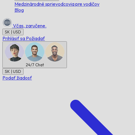
Medzinárodné sprievodcovia pre vodičov
Blog
Včas,
zaručene.
SK | USD
Prihlásiť sa
Požiadať
24/7
Chat
SK | USD
Podať žiadosť