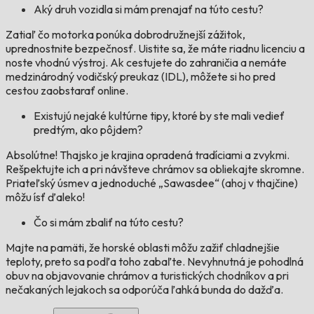
Aký druh vozidla si mám prenajať na túto cestu?
Zatiaľ čo motorka ponúka dobrodružnejší zážitok,
uprednostnite bezpečnosť. Uistite sa, že máte riadnu licenciu a
noste vhodnú výstroj. Ak cestujete do zahraničia a nemáte
medzinárodný vodičský preukaz (IDL), môžete si ho pred
cestou zaobstarať online.
Existujú nejaké kultúrne tipy, ktoré by ste mali vedieť
predtým, ako pôjdem?
Absolútne! Thajsko je krajina opradená tradíciami a zvykmi.
Rešpektujte ich a pri návšteve chrámov sa obliekajte skromne.
Priateľský úsmev a jednoduché „Sawasdee“ (ahoj v thajčine)
môžu ísť ďaleko!
Čo si mám zbaliť na túto cestu?
Majte na pamäti, že horské oblasti môžu zažiť chladnejšie
teploty, preto sa podľa toho zabaľte. Nevyhnutná je pohodlná
obuv na objavovanie chrámov a turistických chodníkov a pri
nečakaných lejakoch sa odporúča ľahká bunda do dažďa.