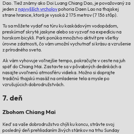
Dao. Tiež známy ako Doi Luang Chiang Dao, je považovaný za
jeden z
najvyšších vrcholov
pohoria Daen Lao na thajskej
strane hranice, ktorá je vysoká 2 175 metrov (7 136 stôp).
Tu sa môžete vydať na túru ku kaskádovým vodopádom,
preskúmať skryté jaskyne alebo sa vyzvať na expedíciu na
horskom bicykli. Park ponúka množstvo aktivít pre všetky
úrovne zdatnosti, čo vám umožní vychutnať si krásu a vzrušenie
z prírodného sveta.
Ak vám vyhovuje voľnejšie tempo, pokračujte v ceste na juh
späť do Chiang Mai. Zastavte sa v pôvabných dedinkách a
nasajte uvoľnenú atmosféru vidieka. Možno si doprajte
tradičnú thajskú masáž na omladenie tela a mysle po
vzrušujúcich dobrodružstvách.
7. deň
Zbohom Chiang Mai
Keď sa vaše dobrodružstvo chýli ku koncu, strávte svoj
posledný deň prehliadaním živých stánkov na trhu Sunday