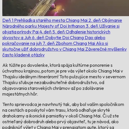
Deň 1
Prehliadka starého mesta Chiang Mai
2. deň
Objímanie
Národného parku Majesty of Doi Inthanon
3. deň
Užívanie si
objatia prírody Pai
4. deň
5. deň
Odhalenie historických
skvostov a Juh
6. deň
Dobytie Doi Chiang Dao alebo
pokračovanie na juh
7. deň
Zbohom Chiang Mai
Ako si
skutočne užiť dobrodružstvo v Chiang Mai
Záverečné myšlienky
často kladené otázky
Ak túžite po dovolenke, ktorá spája kultúrne ponorenie s
úchvatnou krajinou, potom je pre vás výlet okolo Chiang Mai v
Thajsku ideálnym itinerárom! Toto pulzujúce mesto v severnom
Thajsku sľubuje nezabudnuteľné dobrodružstvo, od
objavovania starovekých chrámov až po zdolávanie
majestátnych hôr.
Tento sprievodca je navrhnutý tak, aby bol vaším spoločníkom
na cestách a poskytol vám trasu, ktorá odhaľuje skryté
drahokamy a ikonické pamiatky v okolí Chiang Mai. Či už ste
ostrieľaný dobrodruh alebo prvý objaviteľ, tu je návod, ako
podniknúť výlet v Chiang Mai v prenajatom aute, ktorý sa