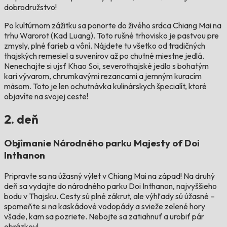
dobrodružstvo!
Po kultúrnom zážitku sa ponorte do živého srdca Chiang Mai na
trhu Warorot (Kad Luang). Toto rušné trhovisko je pastvou pre
zmysly, plné farieb a vôní. Nájdete tu všetko od tradičných
thajských remesiel a suvenírov až po chutné miestne jedlá.
Nenechajte si ujsť Khao Soi, severothajské jedlo s bohatým
kari vývarom, chrumkavými rezancami a jemným kuracím
mäsom. Toto je len ochutnávka kulinárskych špecialít, ktoré
objavíte na svojej ceste!
2. deň
Objímanie Národného parku Majesty of Doi
Inthanon
Pripravte sa na úžasný výlet v Chiang Mai na západ! Na druhý
deň sa vydajte do národného parku Doi Inthanon, najvyššieho
bodu v Thajsku. Cesty sú plné zákrut, ale výhľady sú úžasné –
spomeňte si na kaskádové vodopády a svieže zelené hory
všade, kam sa pozriete. Nebojte sa zatiahnuť a urobiť pár
obrázkov!