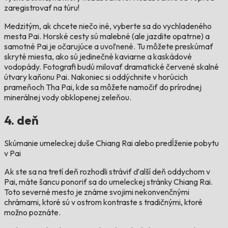
zaregistrovať na túru!
Medzitým, ak chcete niečo iné, vyberte sa do vychladeného
mesta Pai. Horské cesty sú malebné (ale jazdite opatrne) a
samotné Pai je očarujúce a uvoľnené. Tu môžete preskúmať
skryté miesta, ako sú jedinečné kaviarne a kaskádové
vodopády. Fotografi budú milovať dramatické červené skalné
útvary kaňonu Pai. Nakoniec si oddýchnite v horúcich
prameňoch Tha Pai, kde sa môžete namočiť do prírodnej
minerálnej vody obklopenej zeleňou.
4. deň
Skúmanie umeleckej duše Chiang Rai alebo predĺženie pobytu
v Pai
Ak ste sa na tretí deň rozhodli stráviť ďalší deň oddychom v
Pai, máte šancu ponoriť sa do umeleckej stránky Chiang Rai.
Toto severné mesto je známe svojimi nekonvenčnými
chrámami, ktoré sú v ostrom kontraste s tradičnými, ktoré
možno poznáte.