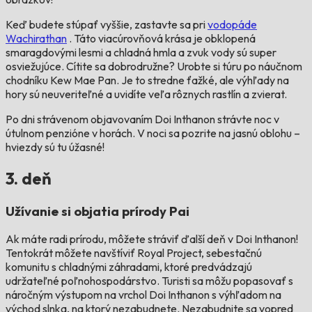
Keď budete stúpať vyššie, zastavte sa pri
vodopáde
Wachirathan
. Táto viacúrovňová krása je obklopená
smaragdovými lesmi a chladná hmla a zvuk vody sú super
osviežujúce. Cítite sa dobrodružne? Urobte si túru po náučnom
chodníku Kew Mae Pan. Je to stredne ťažké, ale výhľady na
hory sú neuveriteľné a uvidíte veľa rôznych rastlín a zvierat.
Po dni strávenom objavovaním Doi Inthanon strávte noc v
útulnom penzióne v horách. V noci sa pozrite na jasnú oblohu –
hviezdy sú tu úžasné!
3. deň
Užívanie si objatia prírody Pai
Ak máte radi prírodu, môžete stráviť ďalší deň v Doi Inthanon!
Tentokrát môžete navštíviť Royal Project, sebestačnú
komunitu s chladnými záhradami, ktoré predvádzajú
udržateľné poľnohospodárstvo. Turisti sa môžu popasovať s
náročným výstupom na vrchol Doi Inthanon s výhľadom na
východ slnka, na ktorý nezabudnete. Nezabudnite sa vopred