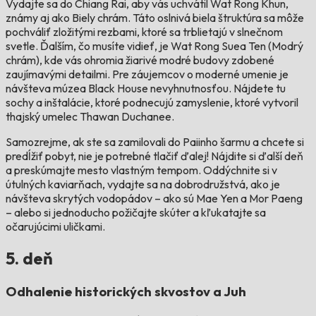
Vydajte sa do Chiang Rai, aby vás uchvátil Wat Rong Khun,
známy aj ako Biely chrám. Táto oslnivá biela štruktúra sa môže
pochváliť zložitými rezbami, ktoré sa trblietajú v slnečnom
svetle. Ďalším, čo musíte vidieť, je Wat Rong Suea Ten (Modrý
chrám), kde vás ohromia žiarivé modré budovy zdobené
zaujímavými detailmi. Pre záujemcov o moderné umenie je
návšteva múzea Black House nevyhnutnosťou. Nájdete tu
sochy a inštalácie, ktoré podnecujú zamyslenie, ktoré vytvoril
thajský umelec Thawan Duchanee.
Samozrejme, ak ste sa zamilovali do Paiinho šarmu a chcete si
predĺžiť pobyt, nie je potrebné tlačiť ďalej! Nájdite si ďalší deň
a preskúmajte mesto vlastným tempom. Oddýchnite si v
útulných kaviarňach, vydajte sa na dobrodružstvá, ako je
návšteva skrytých vodopádov – ako sú Mae Yen a Mor Paeng
– alebo si jednoducho požičajte skúter a kľukatajte sa
očarujúcimi uličkami.
5. deň
Odhalenie historických skvostov a Juh