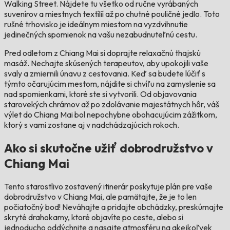
Walking Street. Nájdete tu všetko od ručne vyrábaných
suvenírov a miestnych textílií až po chutné pouličné jedlo. Toto
rušné trhovisko je ideálnym miestom na vyzdvihnutie
jedinečných spomienok na vašu nezabudnuteľnú cestu.
Pred odletom z Chiang Mai si doprajte relaxačnú thajskú
masáž. Nechajte skúsených terapeutov, aby upokojili vaše
svaly a zmiernili únavu z cestovania. Keď sa budete lúčiť s
týmto očarujúcim mestom, nájdite si chvíľu na zamyslenie sa
nad spomienkami, ktoré ste si vytvorili. Od objavovania
starovekých chrámov až po zdolávanie majestátnych hôr, váš
výlet do Chiang Mai bol nepochybne obohacujúcim zážitkom,
ktorý s vami zostane aj v nadchádzajúcich rokoch.
Ako si skutočne užiť dobrodružstvo v
Chiang Mai
Tento starostlivo zostavený itinerár poskytuje plán pre vaše
dobrodružstvo v Chiang Mai, ale pamätajte, že je to len
počiatočný bod! Neváhajte a pridajte obchádzky, preskúmajte
skryté drahokamy, ktoré objavíte po ceste, alebo si
jednoducho oddýchnite a nasajte atmosféru na akejkoľvek