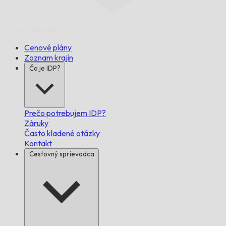
Včas,
zaručene.
Cenové plány
Zoznam krajín
Čo je IDP?
Prečo potrebujem IDP?
Záruky
Často kladené otázky
Kontakt
Cestovný sprievodca