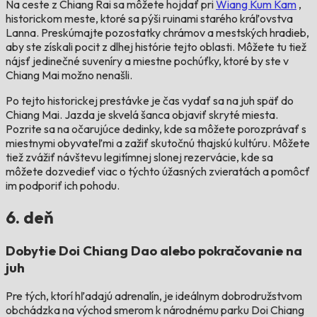
Na ceste z Chiang Rai sa môžete hojdať pri
Wiang Kum Kam
,
historickom meste, ktoré sa pýši ruinami starého kráľovstva
Lanna. Preskúmajte pozostatky chrámov a mestských hradieb,
aby ste získali pocit z dlhej histórie tejto oblasti. Môžete tu tiež
nájsť jedinečné suveníry a miestne pochúťky, ktoré by ste v
Chiang Mai možno nenašli.
Po tejto historickej prestávke je čas vydať sa na juh späť do
Chiang Mai. Jazda je skvelá šanca objaviť skryté miesta.
Pozrite sa na očarujúce dedinky, kde sa môžete porozprávať s
miestnymi obyvateľmi a zažiť skutočnú thajskú kultúru. Môžete
tiež zvážiť návštevu legitímnej slonej rezervácie, kde sa
môžete dozvedieť viac o týchto úžasných zvieratách a pomôcť
im podporiť ich pohodu.
6. deň
Dobytie Doi Chiang Dao alebo pokračovanie na
juh
Pre tých, ktorí hľadajú adrenalín, je ideálnym dobrodružstvom
obchádzka na východ smerom k národnému parku Doi Chiang