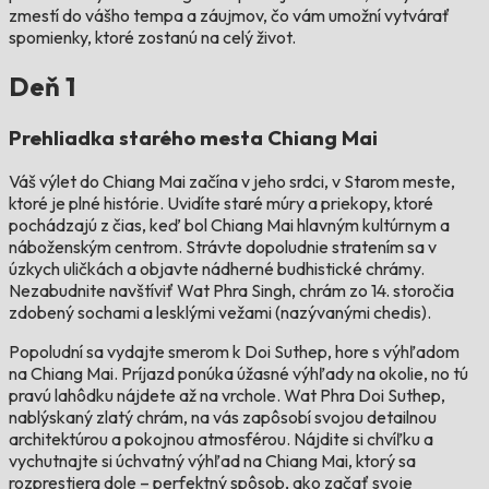
zmestí do vášho tempa a záujmov, čo vám umožní vytvárať
spomienky, ktoré zostanú na celý život.
Deň 1
Prehliadka starého mesta Chiang Mai
Váš výlet do Chiang Mai začína v jeho srdci, v Starom meste,
ktoré je plné histórie. Uvidíte staré múry a priekopy, ktoré
pochádzajú z čias, keď bol Chiang Mai hlavným kultúrnym a
náboženským centrom. Strávte dopoludnie stratením sa v
úzkych uličkách a objavte nádherné budhistické chrámy.
Nezabudnite navštíviť Wat Phra Singh, chrám zo 14. storočia
zdobený sochami a lesklými vežami (nazývanými chedis).
Popoludní sa vydajte smerom k Doi Suthep, hore s výhľadom
na Chiang Mai. Príjazd ponúka úžasné výhľady na okolie, no tú
pravú lahôdku nájdete až na vrchole. Wat Phra Doi Suthep,
nablýskaný zlatý chrám, na vás zapôsobí svojou detailnou
architektúrou a pokojnou atmosférou. Nájdite si chvíľku a
vychutnajte si úchvatný výhľad na Chiang Mai, ktorý sa
rozprestiera dole – perfektný spôsob, ako začať svoje