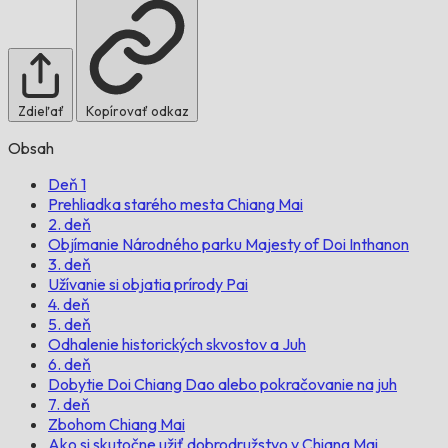
Zdieľať
Kopírovať odkaz
Obsah
Deň 1
Prehliadka starého mesta Chiang Mai
2. deň
Objímanie Národného parku Majesty of Doi Inthanon
3. deň
Užívanie si objatia prírody Pai
4. deň
5. deň
Odhalenie historických skvostov a Juh
6. deň
Dobytie Doi Chiang Dao alebo pokračovanie na juh
7. deň
Zbohom Chiang Mai
Ako si skutočne užiť dobrodružstvo v Chiang Mai