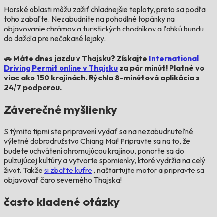
Horské oblasti môžu zažiť chladnejšie teploty, preto sa podľa
toho zabaľte. Nezabudnite na pohodlné topánky na
objavovanie chrámov a turistických chodníkov a ľahkú bundu
do dažďa pre nečakané lejaky.
🚗 Máte dnes jazdu v Thajsku? Získajte
International
Driving Permit online v Thajsku
za pár minút! Platné vo
viac ako 150 krajinách. Rýchla 8-minútová aplikácia s
24/7 podporou.
Záverečné myšlienky
S týmito tipmi ste pripravení vydať sa na nezabudnuteľné
výletné dobrodružstvo Chiang Mai! Pripravte sa na to, že
budete uchvátení ohromujúcou krajinou, ponorte sa do
pulzujúcej kultúry a vytvorte spomienky, ktoré vydržia na celý
život. Takže
si zbaľte kufre
, naštartujte motor a pripravte sa
objavovať čaro severného Thajska!
často kladené otázky