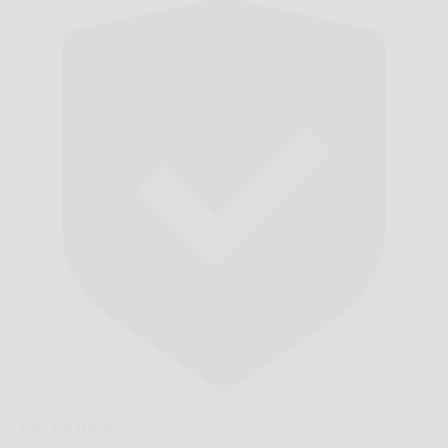
Včas,
zaručene.