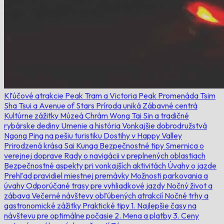
Kľúčové atrakcie
Peak Tram a Victoria Peak
Promenáda Tsim
Sha Tsui a Avenue of Stars
Príroda uniká
Zábavné centrá
Kultúrne zážitky
Múzeá
Chrám Wong Tai Sin a tradičné
rybárske dediny
Umenie a história
Vonkajšie dobrodružstvá
Ngong Ping na pešiu turistiku
Dostihy v Happy Valley
Prirodzená krása Sai Kunga
Bezpečnostné tipy
Smernica o
verejnej doprave
Rady o navigácii v preplnených oblastiach
Bezpečnostné aspekty pri vonkajších aktivitách
Úvahy o jazde
Prehľad pravidiel miestnej premávky
Možnosti parkovania a
úvahy
Odporúčané trasy pre vyhliadkové jazdy
Nočný život a
zábava
Večerné návštevy obľúbených atrakcií
Nočné trhy a
gastronomické zážitky
Praktické tipy
1. Najlepšie časy na
návštevu pre optimálne počasie
2. Mena a platby
3. Ceny