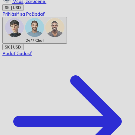
Včas,
zaručene.
SK | USD
Prihlásiť sa
Požiadať
24/7
Chat
SK | USD
Podať žiadosť