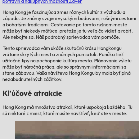
potravín a nákupných možností
Záver
Hong Kong je fascinujúca zmes rôznych kultúr z východu a
západu. Je známy svojimi vysokými budovami, rušnými cestami
a bohatými tradíciami. Cestovanie po tomto rušnom meste
môže byť niekedy mätúce, pretože je tu veľa čo vidieť a robiť.
Ale nebojte sa. Náš podrobný sprievodca vám pomôže.
Tento sprievodca vám ukáže skutočnú krásu Hongkongu
vrátane skrytých miest a známych pamiatok. Ponúka tiež
užitočné tipy na pochopenie kultúry mesta. Plánovanie výletu
môže byť náročná práca, ale so správnymi informáciami sa
stane zábavou. Vaša návšteva Hong Kongu by mala byť plná
nezabudnuteľných zážitkov.
Kľúčové atrakcie
Hong Kong má množstvo atrakcií, ktoré uspokoja každého. Tu
sú niektoré z miest, ktoré musíte navštíviť, keď ste v meste.