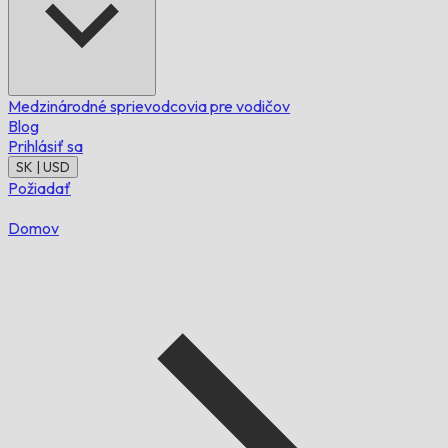
Medzinárodné sprievodcovia pre vodičov
Blog
Prihlásiť sa
SK | USD
Požiadať
Domov