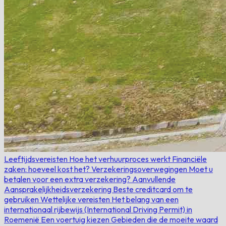
Leeftijdsvereisten
Hoe het verhuurproces werkt
Financiële
zaken: hoeveel kost het?
Verzekeringsoverwegingen
Moet u
betalen voor een extra verzekering?
Aanvullende
Aansprakelijkheidsverzekering
Beste creditcard om te
gebruiken
Wettelijke vereisten
Het belang van een
internationaal rijbewijs (International Driving Permit) in
Roemenië
Een voertuig kiezen
Gebieden die de moeite waard