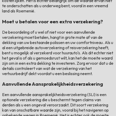
kosten lijken. Het is echter belangrijk om de waarde ervan niet
te onderschatten als u onderweg bent, vooral in een vreemd
land als Roemenië.
Moet u betalen voor een extra verzekering?
De beoordeling of u wel of niet voor een aanvullende
verzekering moet betalen, hangt in grote mate af van de
dekking van uw bestaande polissen en uw comfortniveau. Als u
al een uitgebreide autoverzekering of reisverzekering heeft,
bent u mogelijk al verzekerd voor huurauto's. Als dit echter niet
het geval is of als u gemoedsrust wilt, kan het de moeite waard
zijn om in een extra dekking te investeren. Zorg ervoor dat u de
details controleert van wat de verzekering van het
verhuurbedrijf dekt voordat u een beslissing neemt.
Aanvullende Aansprakelijkheidsverzekering
Een aanvullende aansprakelijkheidsverzekering (SLI) is een
optionele verzekering die u beschermt tegen claims van
derden als u een ongeval veroorzaakt. Dit soort verzekering
kan van onschatbare waarde zijn, vooral bij het navigeren op
onbekende wegen in Roemenië. Het is echter ook de moeite