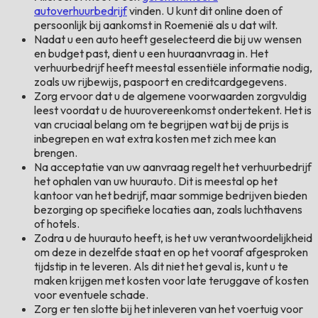
autoverhuurbedrijf
vinden. U kunt dit online doen of
persoonlijk bij aankomst in Roemenië als u dat wilt.
Nadat u een auto heeft geselecteerd die bij uw wensen
en budget past, dient u een huuraanvraag in. Het
verhuurbedrijf heeft meestal essentiële informatie nodig,
zoals uw rijbewijs, paspoort en creditcardgegevens.
Zorg ervoor dat u de algemene voorwaarden zorgvuldig
leest voordat u de huurovereenkomst ondertekent. Het is
van cruciaal belang om te begrijpen wat bij de prijs is
inbegrepen en wat extra kosten met zich mee kan
brengen.
Na acceptatie van uw aanvraag regelt het verhuurbedrijf
het ophalen van uw huurauto. Dit is meestal op het
kantoor van het bedrijf, maar sommige bedrijven bieden
bezorging op specifieke locaties aan, zoals luchthavens
of hotels.
Zodra u de huurauto heeft, is het uw verantwoordelijkheid
om deze in dezelfde staat en op het vooraf afgesproken
tijdstip in te leveren. Als dit niet het geval is, kunt u te
maken krijgen met kosten voor late teruggave of kosten
voor eventuele schade.
Zorg er ten slotte bij het inleveren van het voertuig voor