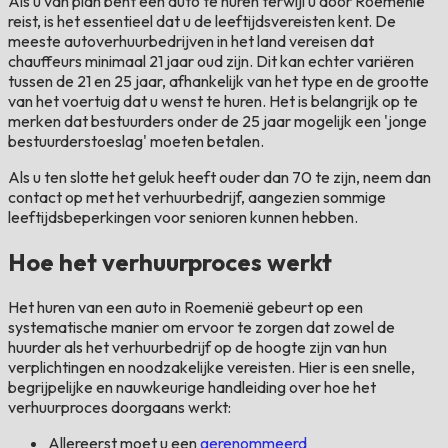
Als u van plan bent een auto te huren terwijl u door Roemenië
reist, is het essentieel dat u de leeftijdsvereisten kent. De
meeste autoverhuurbedrijven in het land vereisen dat
chauffeurs minimaal 21 jaar oud zijn. Dit kan echter variëren
tussen de 21 en 25 jaar, afhankelijk van het type en de grootte
van het voertuig dat u wenst te huren. Het is belangrijk op te
merken dat bestuurders onder de 25 jaar mogelijk een 'jonge
bestuurderstoeslag' moeten betalen.
Als u ten slotte het geluk heeft ouder dan 70 te zijn, neem dan
contact op met het verhuurbedrijf, aangezien sommige
leeftijdsbeperkingen voor senioren kunnen hebben.
Hoe het verhuurproces werkt
Het huren van een auto in Roemenië gebeurt op een
systematische manier om ervoor te zorgen dat zowel de
huurder als het verhuurbedrijf op de hoogte zijn van hun
verplichtingen en noodzakelijke vereisten. Hier is een snelle,
begrijpelijke en nauwkeurige handleiding over hoe het
verhuurproces doorgaans werkt:
Allereerst moet u een
gerenommeerd