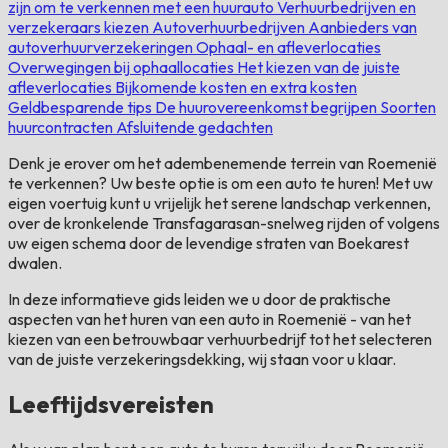
zijn om te verkennen met een huurauto
Verhuurbedrijven en
verzekeraars kiezen
Autoverhuurbedrijven
Aanbieders van
autoverhuurverzekeringen
Ophaal- en afleverlocaties
Overwegingen bij ophaallocaties
Het kiezen van de juiste
afleverlocaties
Bijkomende kosten en extra kosten
Geldbesparende tips
De huurovereenkomst begrijpen
Soorten
huurcontracten
Afsluitende gedachten
Denk je erover om het adembenemende terrein van Roemenië
te verkennen? Uw beste optie is om een ​​auto te huren! Met uw
eigen voertuig kunt u vrijelijk het serene landschap verkennen,
over de kronkelende Transfagarasan-snelweg rijden of volgens
uw eigen schema door de levendige straten van Boekarest
dwalen.
In deze informatieve gids leiden we u door de praktische
aspecten van het huren van een auto in Roemenië - van het
kiezen van een betrouwbaar verhuurbedrijf tot het selecteren
van de juiste verzekeringsdekking, wij staan ​​voor u klaar.
Leeftijdsvereisten