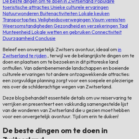
De beste dingen om te doen in Zwitserland
Populaire
toeristische attracties
Unieke culturele ervaringen
Natuurwonderen
Buitenactiviteiten
Lokale keuken
Transportopties
Veiligheidsoverwegingen
Visum vereisten
Weersomstandigheden
Gezondheid en verzekeringen
Taal
Munteenheid
Lokale wetten en gebruiken
Connectiviteit
Duurzaamheid
Conclusie
Beleef een onvergetelijk Zwitsers avontuur, ideaal om
in
Zwitserland te rijden
, terwijl we de belangrijkste dingen om te
doen en plaatsen om te bezoeken in dit pittoreske land
onthullen. Van adembenemende landschappen en boeiende
culturele ervaringen tot andere ontzagwekkende attracties:
een zorgvuldige planning zorgt voor een soepele en plezierige
reis over de schilderachtige wegen van Zwitserland.
Deze blog behandelt essentiële details om uw reiservaring te
verrijken en presenteert een vakkundig samengestelde lijst
van de wonderen van Zwitserland die u gezien moet hebben
voor een onvergetelijk avontuur. Tijd om erin te duiken!
De beste dingen om te doen in