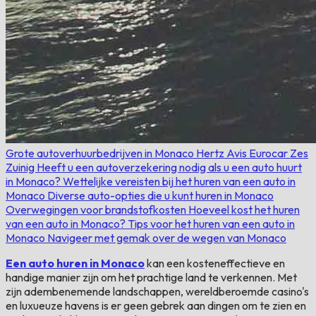
Grote autoverhuurbedrijven in Monaco
Hertz
Avis
Eurocar
Zes
Zuinig
Heeft u een autoverzekering nodig als u een auto huurt
in Monaco?
Wettelijke vereisten bij het huren van een auto in
Monaco
Diverse auto-opties die u kunt huren in Monaco
Overwegingen voor brandstofkosten
Hoeveel kost het huren
van een auto in Monaco?
Tips voor het huren van een auto in
Monaco
Navigeer met gemak over de wegen van Monaco
Een auto huren in Monaco
kan een kosteneffectieve en
handige manier zijn om het prachtige land te verkennen. Met
zijn adembenemende landschappen, wereldberoemde casino's
en luxueuze havens is er geen gebrek aan dingen om te zien en