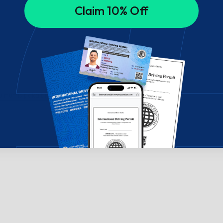
Claim 10% Off
su mumis pokalbių lange!