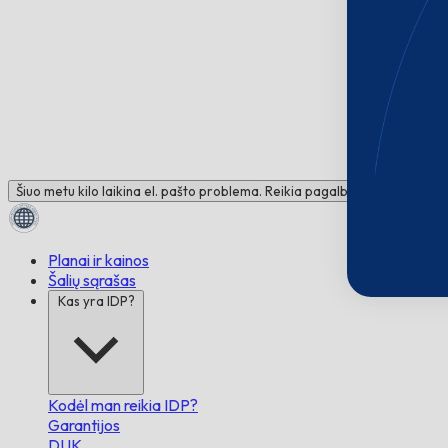
Šiuo metu kilo laikina el. pašto problema. Reikia pagalbos? Susisiekite 
Planai ir kainos
Šalių sąrašas
Kas yra IDP?
Kodėl man reikia IDP?
Garantijos
DUK