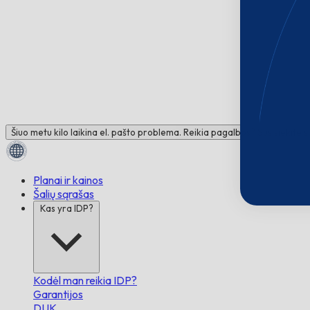
Šiuo metu kilo laikina el. pašto problema. Reikia pagalbos? Susisiekite 
Planai ir kainos
Šalių sąrašas
Kas yra IDP?
Kodėl man reikia IDP?
Garantijos
DUK