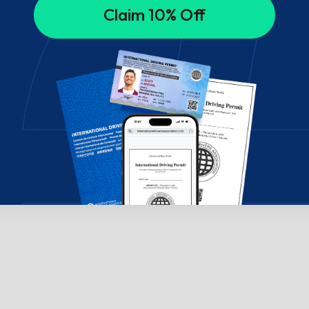
Claim 10% Off
su mumis pokalbių lange!