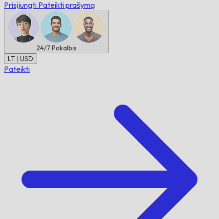
Prisijungti
Pateikti prašymą
24/7
Pokalbis
LT | USD
Pateikti