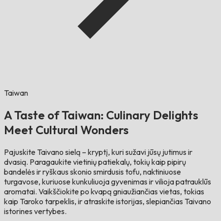
Taiwan
A Taste of Taiwan: Culinary Delights
Meet Cultural Wonders
Pajuskite Taivano sielą – kryptį, kuri sužavi jūsų jutimus ir
dvasią. Paragaukite vietinių patiekalų, tokių kaip pipirų
bandelės ir ryškaus skonio smirdusis tofu, naktiniuose
turgavose, kuriuose kunkuliuoja gyvenimas ir vilioja patrauklūs
aromatai. Vaikščiokite po kvapą gniaužiančias vietas, tokias
kaip Taroko tarpeklis, ir atraskite istorijas, slepiančias Taivano
istorines vertybes.