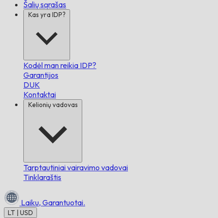
Šalių sąrašas
Kas yra IDP?
Kodėl man reikia IDP?
Garantijos
DUK
Kontaktai
Kelionių vadovas
Tarptautiniai vairavimo vadovai
Tinklaraštis
Laiku,
Garantuotai.
LT | USD