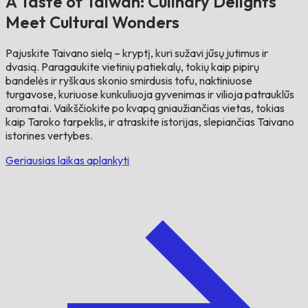
A Taste of Taiwan: Culinary Delights
Meet Cultural Wonders
Pajuskite Taivano sielą – kryptį, kuri sužavi jūsų jutimus ir
dvasią. Paragaukite vietinių patiekalų, tokių kaip pipirų
bandelės ir ryškaus skonio smirdusis tofu, naktiniuose
turgavose, kuriuose kunkuliuoja gyvenimas ir vilioja patrauklūs
aromatai. Vaikščiokite po kvapą gniaužiančias vietas, tokias
kaip Taroko tarpeklis, ir atraskite istorijas, slepiančias Taivano
istorines vertybes.
Geriausias laikas aplankyti