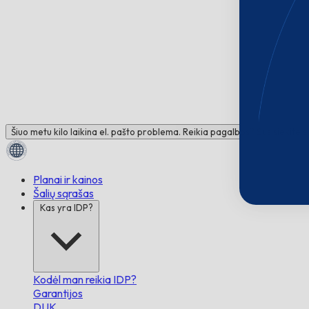
Šiuo metu kilo laikina el. pašto problema. Reikia pagalbos? Susisiekite 
Planai ir kainos
Šalių sąrašas
Kas yra IDP?
Kodėl man reikia IDP?
Garantijos
DUK