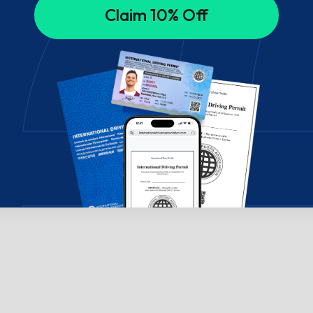
Claim 10% Off
su mumis pokalbių lange!