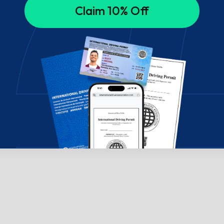
Claim 10% Off
su mumis pokalbių lange!