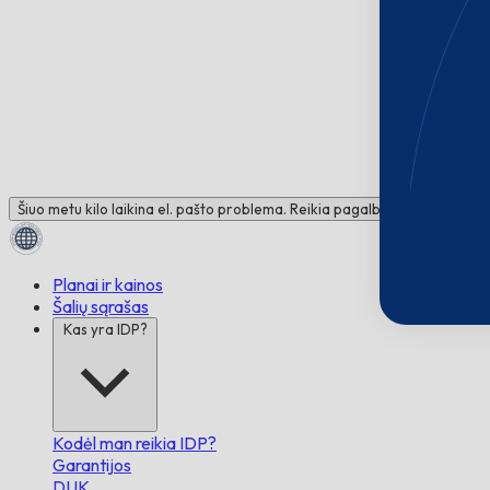
Šiuo metu kilo laikina el. pašto problema. Reikia pagalbos? Susisiekite 
Planai ir kainos
Šalių sąrašas
Kas yra IDP?
Kodėl man reikia IDP?
Garantijos
DUK