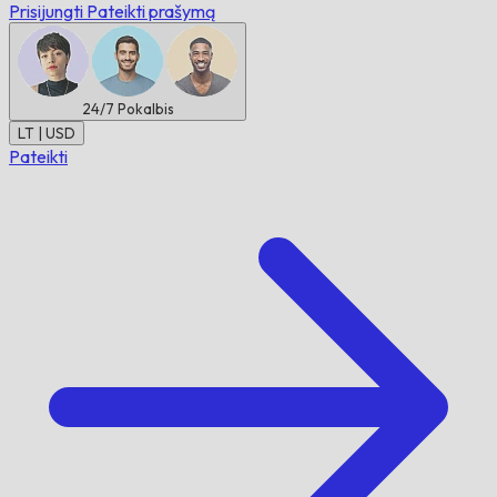
Prisijungti
Pateikti prašymą
24/7
Pokalbis
LT | USD
Pateikti