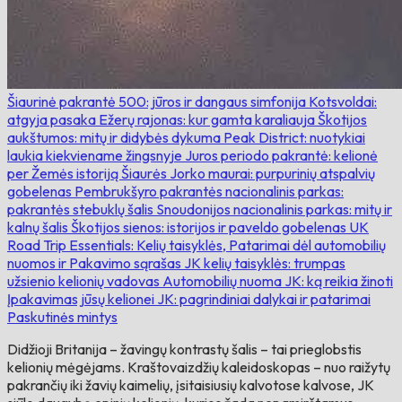
Šiaurinė pakrantė 500: jūros ir dangaus simfonija
Kotsvoldai:
atgyja pasaka
Ežerų rajonas: kur gamta karaliauja
Škotijos
aukštumos: mitų ir didybės dykuma
Peak District: nuotykiai
laukia kiekviename žingsnyje
Juros periodo pakrantė: kelionė
per Žemės istoriją
Šiaurės Jorko maurai: purpurinių atspalvių
gobelenas
Pembrukšyro pakrantės nacionalinis parkas:
pakrantės stebuklų šalis
Snoudonijos nacionalinis parkas: mitų ir
kalnų šalis
Škotijos sienos: istorijos ir paveldo gobelenas
UK
Road Trip Essentials: Kelių taisyklės, Patarimai dėl automobilių
nuomos ir Pakavimo sąrašas
JK kelių taisyklės: trumpas
užsienio kelionių vadovas
Automobilių nuoma JK: ką reikia žinoti
Įpakavimas jūsų kelionei JK: pagrindiniai dalykai ir patarimai
Paskutinės mintys
Didžioji Britanija – žavingų kontrastų šalis – tai prieglobstis
kelionių mėgėjams. Kraštovaizdžių kaleidoskopas – nuo ​​raižytų
pakrančių iki žavių kaimelių, įsitaisiusių kalvotose kalvose, JK