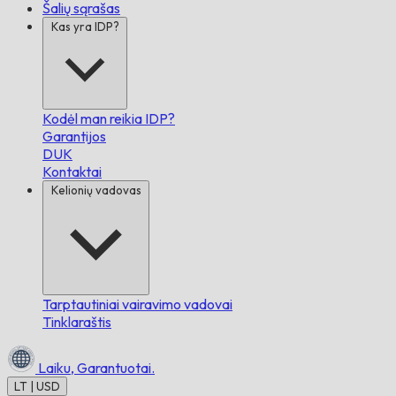
Šalių sąrašas
Kas yra IDP?
Kodėl man reikia IDP?
Garantijos
DUK
Kontaktai
Kelionių vadovas
Tarptautiniai vairavimo vadovai
Tinklaraštis
Laiku,
Garantuotai.
LT | USD