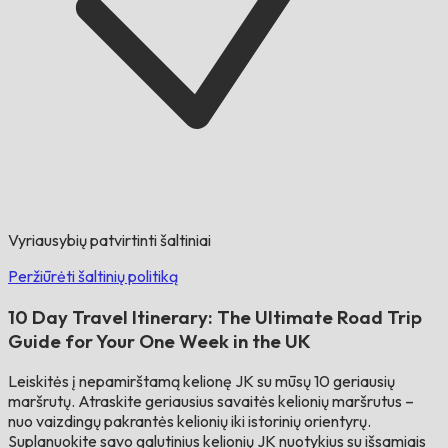
Vyriausybių patvirtinti šaltiniai
Peržiūrėti šaltinių politiką
10 Day Travel Itinerary: The Ultimate Road Trip
Guide for Your One Week in the UK
Leiskitės į nepamirštamą kelionę JK su mūsų 10 geriausių
maršrutų. Atraskite geriausius savaitės kelionių maršrutus –
nuo ​​vaizdingų pakrantės kelionių iki istorinių orientyrų.
Suplanuokite savo galutinius kelionių JK nuotykius su išsamiais